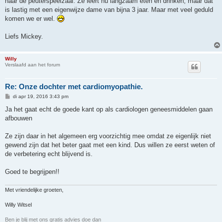
naar de peuterspeelzaal. Ze leert nu langzaam eten en drinken, maar dat
is lastig met een eigenwijze dame van bijna 3 jaar. Maar met veel geduld
komen we er wel.
Liefs Mickey.
Willy
Verslaafd aan het forum
Re: Onze dochter met cardiomyopathie.
B
di apr 19, 2016 3:43 pm
e
r
Ja het gaat echt de goede kant op als cardiologen geneesmiddelen gaan
i
afbouwen
c
h
t
Ze zijn daar in het algemeen erg voorzichtig mee omdat ze eigenlijk niet
gewend zijn dat het beter gaat met een kind. Dus willen ze eerst weten of
de verbetering echt blijvend is.
Goed te begrijpen!!
Met vriendelijke groeten,
Willy Witsel
Ben je blij met ons gratis advies doe dan