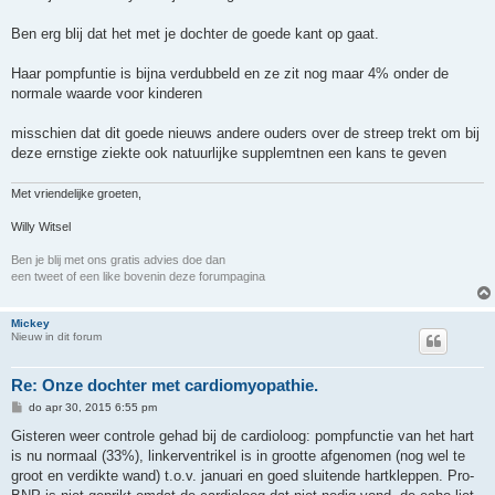
i
c
h
Ben erg blij dat het met je dochter de goede kant op gaat.
t
Haar pompfuntie is bijna verdubbeld en ze zit nog maar 4% onder de
normale waarde voor kinderen
misschien dat dit goede nieuws andere ouders over de streep trekt om bij
deze ernstige ziekte ook natuurlijke supplemtnen een kans te geven
Met vriendelijke groeten,
Willy Witsel
Ben je blij met ons gratis advies doe dan
een tweet of een like bovenin deze forumpagina
Mickey
Nieuw in dit forum
Re: Onze dochter met cardiomyopathie.
B
do apr 30, 2015 6:55 pm
e
r
Gisteren weer controle gehad bij de cardioloog: pompfunctie van het hart
i
is nu normaal (33%), linkerventrikel is in grootte afgenomen (nog wel te
c
h
groot en verdikte wand) t.o.v. januari en goed sluitende hartkleppen. Pro-
t