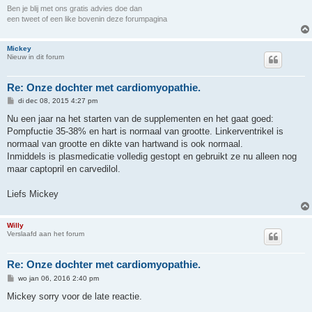
Ben je blij met ons gratis advies doe dan
een tweet of een like bovenin deze forumpagina
Mickey
Nieuw in dit forum
Re: Onze dochter met cardiomyopathie.
B
di dec 08, 2015 4:27 pm
e
r
Nu een jaar na het starten van de supplementen en het gaat goed:
i
Pompfuctie 35-38% en hart is normaal van grootte. Linkerventrikel is
c
h
normaal van grootte en dikte van hartwand is ook normaal.
t
Inmiddels is plasmedicatie volledig gestopt en gebruikt ze nu alleen nog
maar captopril en carvedilol.
Liefs Mickey
Willy
Verslaafd aan het forum
Re: Onze dochter met cardiomyopathie.
B
wo jan 06, 2016 2:40 pm
e
r
Mickey sorry voor de late reactie.
i
c