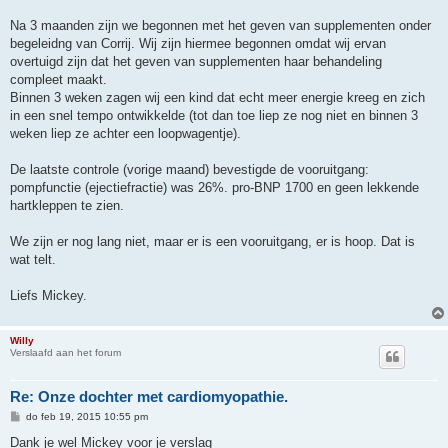
Na 3 maanden zijn we begonnen met het geven van supplementen onder
begeleidng van Corrij. Wij zijn hiermee begonnen omdat wij ervan
overtuigd zijn dat het geven van supplementen haar behandeling
compleet maakt.
Binnen 3 weken zagen wij een kind dat echt meer energie kreeg en zich
in een snel tempo ontwikkelde (tot dan toe liep ze nog niet en binnen 3
weken liep ze achter een loopwagentje).
De laatste controle (vorige maand) bevestigde de vooruitgang:
pompfunctie (ejectiefractie) was 26%. pro-BNP 1700 en geen lekkende
hartkleppen te zien.
We zijn er nog lang niet, maar er is een vooruitgang, er is hoop. Dat is
wat telt.
Liefs Mickey.
Willy
Verslaafd aan het forum
Re: Onze dochter met cardiomyopathie.
B
do feb 19, 2015 10:55 pm
e
r
Dank je wel Mickey voor je verslag