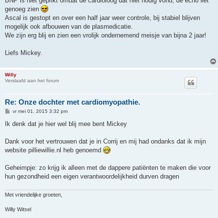
BNP is niet geprikt omdat de cardioloog dat niet nodig vond, de echo liet
genoeg zien
Ascal is gestopt en over een half jaar weer controle, bij stabiel blijven
mogelijk ook afbouwen van de plasmedicatie.
We zijn erg blij en zien een vrolijk ondernemend meisje van bijna 2 jaar!
Liefs Mickey.
Willy
Verslaafd aan het forum
Re: Onze dochter met cardiomyopathie.
B
vr mei 01, 2015 3:32 pm
e
r
Ik denk dat je hier wel blij mee bent Mickey
i
c
h
Dank voor het vertrouwen dat je in Corrij en mij had ondanks dat ik mijn
t
website pilliewillie.nl heb genoemd
Geheimpje: zo krijg ik alleen met de dappere patiënten te maken die voor
hun gezondheid een eigen verantwoordelijkheid durven dragen
Met vriendelijke groeten,
Willy Witsel