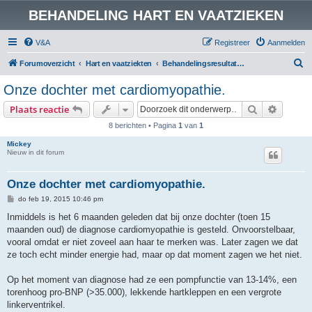
BEHANDELING HART EN VAATZIEKEN
V&A
Registreer
Aanmelden
Z
Forumoverzicht
Hart en vaatziekten
Behandelingsresultaten Hart en vaatziekten
o
Onze dochter met cardiomyopathie.
e
Zoek
Uitgebr
Plaats reactie
k
8 berichten • Pagina
1
van
1
Mickey
Nieuw in dit forum
Onze dochter met cardiomyopathie.
B
do feb 19, 2015 10:46 pm
e
r
Inmiddels is het 6 maanden geleden dat bij onze dochter (toen 15
i
maanden oud) de diagnose cardiomyopathie is gesteld. Onvoorstelbaar,
c
h
vooral omdat er niet zoveel aan haar te merken was. Later zagen we dat
t
ze toch echt minder energie had, maar op dat moment zagen we het niet.
Op het moment van diagnose had ze een pompfunctie van 13-14%, een
torenhoog pro-BNP (>35.000), lekkende hartkleppen en een vergrote
linkerventrikel.