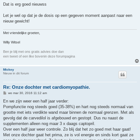
h
Dat is erg goed nieuwss
t
Let je wel op dat je de dosis op een gegeven moment aanpast naar een
nieuw gewicht!
Met vriendelijke groeten,
Willy Witsel
Ben je blij met ons gratis advies doe dan
een tweet of een like bovenin deze forumpagina
Mickey
Nieuw in dit forum
Re: Onze dochter met cardiomyopathie.
B
wo mar 30, 2016 11:12 am
e
r
En we zijn weer een half jaar verder:
i
Pompfunctie nog steeds goed (35-38%) en hart nog steeds normaal van
c
h
grootte met iets verdikte wand maar binnen de normaal grenzen. Met als
t
gevolg dat de carvedilol is afgebouwd en gestopt. Dus nu naast de
supplementen alleen nog maar 3 x daags captopril.
Over een half jaar weer controle. Zo blij dat het zo goed met haar gaat!
Met onze dochter gaat het prima, ze is vol energie en sinds kort gaat ze