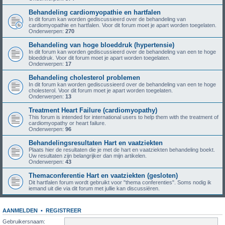
Behandeling cardiomyopathie en hartfalen
In dit forum kan worden gediscussieerd over de behandeling van
cardiomyopathie en hartfalen. Voor dit forum moet je apart worden toegelaten.
Onderwerpen:
270
Behandeling van hoge bloeddruk (hypertensie)
In dit forum kan worden gediscussieerd over de behandeling van een te hoge
bloeddruk. Voor dit forum moet je apart worden toegelaten.
Onderwerpen:
17
Behandeling cholesterol problemen
In dit forum kan worden gediscussieerd over de behandeling van een te hoge
cholesterol. Voor dit forum moet je apart worden toegelaten.
Onderwerpen:
13
Treatment Heart Failure (cardiomyopathy)
This forum is intended for international users to help them with the treatment of
cardiomyopathy or heart failure.
Onderwerpen:
96
Behandelingsresultaten Hart en vaatziekten
Plaats hier de resultaten die je met de hart en vaatziekten behandeling boekt.
Uw resultaten zijn belangrijker dan mijn artikelen.
Onderwerpen:
43
Themaconferentie Hart en vaatziekten (gesloten)
Dit hartfalen forum wordt gebruikt voor "thema conferenties". Soms nodig ik
iemand uit die via dit forum met jullie kan discussiëren.
AANMELDEN
•
REGISTREER
Gebruikersnaam: