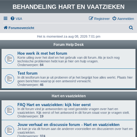
BEHANDELING HART EN VAATZIEKEN
V&A
Registreer
Aanmelden
Z
Forumoverzicht
o
Het is momenteel za aug 08, 2026 7:01 pm
e
Forum Help Desk
k
Hoe werk ik met het forum
Korte uitleg over het doel en het gebruik van dit forum. Als je toch nog
technische problemen hebt kan je hier om hulp vragen.
Onderwerpen:
84
Test forum
In dit testforum kan je uit proberen of je het begrijpt hoe alles werkt. Plaats hier
geen berichten waarop je een antwoord verwacht.
Onderwerpen:
46
Hart en vaatziekten
FAQ Hart en vaatziekten: kijk hier eerst
In dit forum vind je antwoorden op veel gestelde vragen over hart en
vaatziekten. Kijk eerst of het antwoord in dit forum staat voor je vragen stelt.
Onderwerpen:
19
Jouw verhaal en discussie forum - Hart en vaatziekten
Je kan je via dit forum aan de anderen voorstellen en discusieren over hart en
vaatziekten.
Onderwerpen:
374