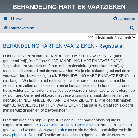
BEHANDELING HART EN VAATZIEKEN
V&A
Aanmelden
Z
Forumoverzicht
o
Taal:
e
BEHANDELING HART EN VAATZIEKEN - Registratie
k
Door het bezoeken van “BEHANDELING HART EN VAATZIEKEN” (hierna
genoemd “wij”, “ons”, “onze”, “BEHANDELING HART EN VAATZIEKEN”,
“https://hart-en-vaatziekten-forum.orthomoleculaire-geneeskunde.eu”), ga je
automatisch akkoord met de voorwaarden. Als je niet akkoord gaat met deze
voorwaarden, bezoek of gebruik “BEHANDELING HART EN VAATZIEKEN” dan
niet langer. We hebben het recht om de voorwaarden op ieder moment te
wijzigen en zullen ons best doen om je hiervan tijdig op de hoogte te brengen,
het is echter aan te raden om zelf de voorwaarden regelmatig te controleren op
wijzigingen. Ga je niet akkoord met deze wijzigingen, maak dan niet langer
gebruik van “BEHANDELING HART EN VAATZIEKEN”. Blijf je gebruik maken
van “BEHANDELING HART EN VAATZIEKEN”, dan ga je automatisch akkoord
met de wijzigingen en of toevoegingen.
Dit forum draait op phpBB. phpBB is een bulletinboardoplossing die is
uitgebracht onder de “
GNU General Public License v2
” (hierna “GPL”) en kan
gedownload worden via
www.phpbb.com
en via de Nederlandstalige website
www.phpbb.nl
. De phpBB-software maakt internetgebaseerde discussies