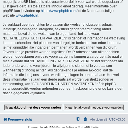
mogelijk. phpBB Limited is niet verantwoordelijk voor wat wordt toegestaan of
juist geweigerd als toelaatbare inhoud en/of gedrag. Meer informatie over
phpBB kun je vinden op
https://www.phpbb.com/
of de Nederlandstalige
website
www.phpbb.nl
.
Je verklaart geen berichten te plaatsen die kwetsend, obsceen, vulgair,
lasterlijk, haatdragend, dreigend, seksueel georiënteerd of enig ander
materiaal bevat die de wetten van je eigen land, het land waar
“BEHANDELING HART EN VAATZIEKEN” is gehost of internationale wetgeving
kunnen schenden. Het plaatsen van dergelijke berichten kan ertoe leiden dat
je met onmiddellijke ingang en permanent wordt verbannen van dit forum.
Tevens kan je provider worden ingelicht. De IP-adressen van alle berichten
worden opgeslagen om deze voorwaarden te kunnen waarborgen. Je gaat er
mee akkoord dat “BEHANDELING HART EN VAATZIEKEN” het recht heeft om
ieder onderwerp te verwijderen, te wijzigen, te sluiten of te verplaatsen
wanneer zij dit nodig achten. Als gebruiker ga je ermee akkoord, dat de
informatie die je bij ons invoert wordt opgeslagen in een database. Hoewel
deze informatie niet aan een derde partij zal worden verstrekt zónder je
toestemming, kan “BEHANDELING HART EN VAATZIEKEN” nóch phpBB
verantwoordelijk worden gehouden voor een hackpoging die ertoe kan leiden
dat de gegevens vrijkomen.
Forumoverzicht
Alle tijden zijn
UTC+03:00
Powered by
phpBB
® Forum Software © phpBB Limited