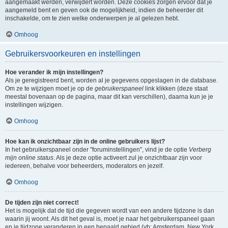
aangemaakt werden, verwijdert worden. Deze cookies zorgen ervoor dat je
aangemeld bent en geven ook de mogelijkheid, indien de beheerder dit
inschakelde, om te zien welke onderwerpen je al gelezen hebt.
Omhoog
Gebruikersvoorkeuren en instellingen
Hoe verander ik mijn instellingen?
Als je geregistreerd bent, worden al je gegevens opgeslagen in de database.
Om ze te wijzigen moet je op de
gebruikerspaneel
link klikken (deze staat
meestal bovenaan op de pagina, maar dit kan verschillen), daarna kun je je
instellingen wijzigen.
Omhoog
Hoe kan ik onzichtbaar zijn in de online gebruikers lijst?
In het gebruikerspaneel onder "foruminstellingen", vind je de optie
Verberg
mijn online status
. Als je deze optie activeert zul je onzichtbaar zijn voor
iedereen, behalve voor beheerders, moderators en jezelf.
Omhoog
De tijden zijn niet correct!
Het is mogelijk dat de tijd die gegeven wordt van een andere tijdzone is dan
waarin jij woont. Als dit het geval is, moet je naar het gebruikerspaneel gaan
en je tijdzone veranderen in een bepaald gebied (vb: Amsterdam, New York,