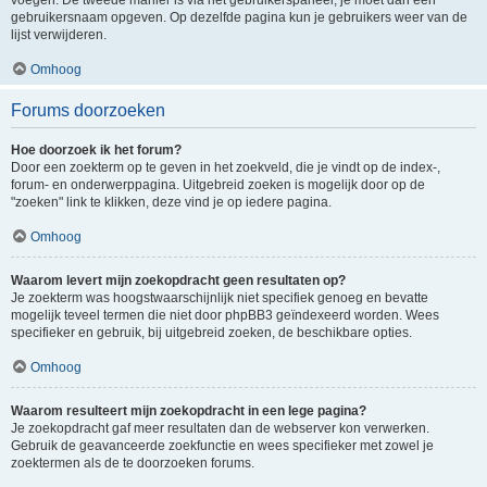
voegen. De tweede manier is via het gebruikerspaneel, je moet dan een
gebruikersnaam opgeven. Op dezelfde pagina kun je gebruikers weer van de
lijst verwijderen.
Omhoog
Forums doorzoeken
Hoe doorzoek ik het forum?
Door een zoekterm op te geven in het zoekveld, die je vindt op de index-,
forum- en onderwerppagina. Uitgebreid zoeken is mogelijk door op de
"zoeken" link te klikken, deze vind je op iedere pagina.
Omhoog
Waarom levert mijn zoekopdracht geen resultaten op?
Je zoekterm was hoogstwaarschijnlijk niet specifiek genoeg en bevatte
mogelijk teveel termen die niet door phpBB3 geïndexeerd worden. Wees
specifieker en gebruik, bij uitgebreid zoeken, de beschikbare opties.
Omhoog
Waarom resulteert mijn zoekopdracht in een lege pagina?
Je zoekopdracht gaf meer resultaten dan de webserver kon verwerken.
Gebruik de geavanceerde zoekfunctie en wees specifieker met zowel je
zoektermen als de te doorzoeken forums.