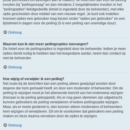
juiste permissies om peilingen aan te maken). Je moet een titel voor de peiling
invullen bij "peilingsvraag" en dan minstens 2 mogelijkheden invullen in het
"peilingopties"-tekstgedeelte (limiet is ingesteld door de beheerder), met elke
optie gescheiden door middel van een nieuwe regel. Je kunt ook instellen
hoeveel opties een gebruiker mag kiezen onder "opties per gebruiker" en een
tijdslimiet in dagen voor de peiling (0 is een peiling van oneindige duur).
Omhoog
Waarom kan ik niet meer peilingsopties toevoegen?
De limiet voor de peilingsopties is ingesteld door de beheerder. Indien je meer
opties denkt nodig te hebben dan het toegestane aantal, neem dan contact op
met de beheerder.
Omhoog
Hoe wijzig of verwijder ik een peiling?
Net zoals bij de berichten kan een peiling alleen gewijzigd worden door
degene die hem gemaakt heeft, en door een moderator of beheerder. Om de
peiling te wijzigen moet je het allereerste bericht van het onderwerp wijzigen
(hieraan is de peiling gekoppeld). Als er nog geen stemmen zijn uitgebracht,
kunnen gebruikers de peiling verwijderen of iedere peilingsoptie wijzigen.
Maar, als er reeds gestemd is, dan kunnen alleen moderators of beheerders
hem wijzigen of verwijderen. Dit om te voorkomen dat gebruikers een peiling
maken en deze daarna vervalsen door de opties te wijzigen.
Omhoog