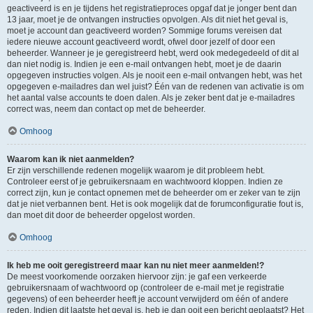
geactiveerd is en je tijdens het registratieproces opgaf dat je jonger bent dan
13 jaar, moet je de ontvangen instructies opvolgen. Als dit niet het geval is,
moet je account dan geactiveerd worden? Sommige forums vereisen dat
iedere nieuwe account geactiveerd wordt, ofwel door jezelf of door een
beheerder. Wanneer je je geregistreerd hebt, werd ook medegedeeld of dit al
dan niet nodig is. Indien je een e-mail ontvangen hebt, moet je de daarin
opgegeven instructies volgen. Als je nooit een e-mail ontvangen hebt, was het
opgegeven e-mailadres dan wel juist? Één van de redenen van activatie is om
het aantal valse accounts te doen dalen. Als je zeker bent dat je e-mailadres
correct was, neem dan contact op met de beheerder.
Omhoog
Waarom kan ik niet aanmelden?
Er zijn verschillende redenen mogelijk waarom je dit probleem hebt.
Controleer eerst of je gebruikersnaam en wachtwoord kloppen. Indien ze
correct zijn, kun je contact opnemen met de beheerder om er zeker van te zijn
dat je niet verbannen bent. Het is ook mogelijk dat de forumconfiguratie fout is,
dan moet dit door de beheerder opgelost worden.
Omhoog
Ik heb me ooit geregistreerd maar kan nu niet meer aanmelden!?
De meest voorkomende oorzaken hiervoor zijn: je gaf een verkeerde
gebruikersnaam of wachtwoord op (controleer de e-mail met je registratie
gegevens) of een beheerder heeft je account verwijderd om één of andere
reden. Indien dit laatste het geval is, heb je dan ooit een bericht geplaatst? Het