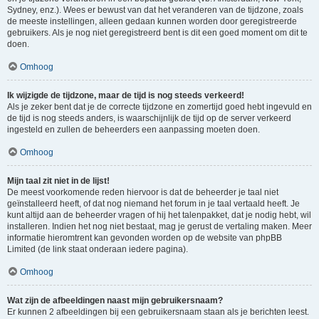
Sydney, enz.). Wees er bewust van dat het veranderen van de tijdzone, zoals
de meeste instellingen, alleen gedaan kunnen worden door geregistreerde
gebruikers. Als je nog niet geregistreerd bent is dit een goed moment om dit te
doen.
Omhoog
Ik wijzigde de tijdzone, maar de tijd is nog steeds verkeerd!
Als je zeker bent dat je de correcte tijdzone en zomertijd goed hebt ingevuld en
de tijd is nog steeds anders, is waarschijnlijk de tijd op de server verkeerd
ingesteld en zullen de beheerders een aanpassing moeten doen.
Omhoog
Mijn taal zit niet in de lijst!
De meest voorkomende reden hiervoor is dat de beheerder je taal niet
geïnstalleerd heeft, of dat nog niemand het forum in je taal vertaald heeft. Je
kunt altijd aan de beheerder vragen of hij het talenpakket, dat je nodig hebt, wil
installeren. Indien het nog niet bestaat, mag je gerust de vertaling maken. Meer
informatie hieromtrent kan gevonden worden op de website van phpBB
Limited (de link staat onderaan iedere pagina).
Omhoog
Wat zijn de afbeeldingen naast mijn gebruikersnaam?
Er kunnen 2 afbeeldingen bij een gebruikersnaam staan als je berichten leest.