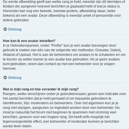
De eerste afbeelding geeft aan welke rang je hebt, meestal zijn dit sterretjes of
blokjes die aangeven hoeveel berichten je geplaatst hebt of wat je status is.
Hieronder kan nog een tweede, meestal grotere, afbeelding staan, beter
bekend als een avatar. Deze afbeelding is meestal uniek of persoonlijk voor
iedere gebruiker.
Omhoog
Hoe kan ik een avatar instellen?
In je Gebruikerspaneel, onder “Profiel” kun je een avatar toevoegen door
gebruik te maken van één van de volgende vier methodes: Gravatar, Galerij,
Afstand of Upload. Het is aan de beheerders om avatars in te schakelen en om
te kiezen op welke manier je een avatar kan gebruiken. Als je geen avatars
kunt gebruiken, neem dan contact op met een beheerder voor je vragen
hierover.
Omhoog
Wat is mijn rang en hoe verander ik mijn rang?
Rangen, welke verschijnen onder je gebruikersnaam, geven een indicatie over
het aantal berchten dat je hebt gemaakt of om bepaalde gebruikers te
identificeren, bijv. moderators en beheerders. Over het algemeen kun je je
rang niet wijzigen, aangezien ze ingesteld worden door een beheerder. Nu
moet je natuurlijk het forum niet beginnen te spammen met onzinnig veel
berichten, gewoon voor een hogere rang. Dit heeft zelfs mogelijk het
tegenovergestelde effect, een beheerder of moderator kunnen je berichten
aantal doen dalen.