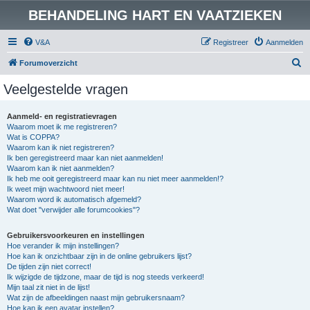
BEHANDELING HART EN VAATZIEKEN
V&A
Registreer
Aanmelden
Z
Forumoverzicht
o
Veelgestelde vragen
e
k
Aanmeld- en registratievragen
Waarom moet ik me registreren?
Wat is COPPA?
Waarom kan ik niet registreren?
Ik ben geregistreerd maar kan niet aanmelden!
Waarom kan ik niet aanmelden?
Ik heb me ooit geregistreerd maar kan nu niet meer aanmelden!?
Ik weet mijn wachtwoord niet meer!
Waarom word ik automatisch afgemeld?
Wat doet "verwijder alle forumcookies"?
Gebruikersvoorkeuren en instellingen
Hoe verander ik mijn instellingen?
Hoe kan ik onzichtbaar zijn in de online gebruikers lijst?
De tijden zijn niet correct!
Ik wijzigde de tijdzone, maar de tijd is nog steeds verkeerd!
Mijn taal zit niet in de lijst!
Wat zijn de afbeeldingen naast mijn gebruikersnaam?
Hoe kan ik een avatar instellen?