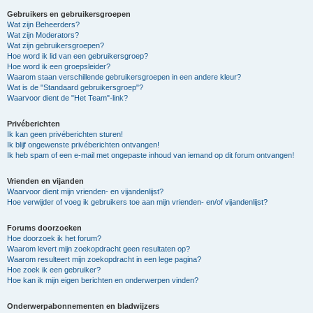
Gebruikers en gebruikersgroepen
Wat zijn Beheerders?
Wat zijn Moderators?
Wat zijn gebruikersgroepen?
Hoe word ik lid van een gebruikersgroep?
Hoe word ik een groepsleider?
Waarom staan verschillende gebruikersgroepen in een andere kleur?
Wat is de "Standaard gebruikersgroep"?
Waarvoor dient de "Het Team"-link?
Privéberichten
Ik kan geen privéberichten sturen!
Ik blijf ongewenste privéberichten ontvangen!
Ik heb spam of een e-mail met ongepaste inhoud van iemand op dit forum ontvangen!
Vrienden en vijanden
Waarvoor dient mijn vrienden- en vijandenlijst?
Hoe verwijder of voeg ik gebruikers toe aan mijn vrienden- en/of vijandenlijst?
Forums doorzoeken
Hoe doorzoek ik het forum?
Waarom levert mijn zoekopdracht geen resultaten op?
Waarom resulteert mijn zoekopdracht in een lege pagina?
Hoe zoek ik een gebruiker?
Hoe kan ik mijn eigen berichten en onderwerpen vinden?
Onderwerpabonnementen en bladwijzers