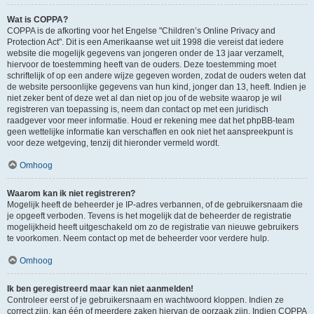
Wat is COPPA?
COPPA is de afkorting voor het Engelse "Children’s Online Privacy and
Protection Act". Dit is een Amerikaanse wet uit 1998 die vereist dat iedere
website die mogelijk gegevens van jongeren onder de 13 jaar verzamelt,
hiervoor de toestemming heeft van de ouders. Deze toestemming moet
schriftelijk of op een andere wijze gegeven worden, zodat de ouders weten dat
de website persoonlijke gegevens van hun kind, jonger dan 13, heeft. Indien je
niet zeker bent of deze wet al dan niet op jou of de website waarop je wil
registreren van toepassing is, neem dan contact op met een juridisch
raadgever voor meer informatie. Houd er rekening mee dat het phpBB-team
geen wettelijke informatie kan verschaffen en ook niet het aanspreekpunt is
voor deze wetgeving, tenzij dit hieronder vermeld wordt.
Omhoog
Waarom kan ik niet registreren?
Mogelijk heeft de beheerder je IP-adres verbannen, of de gebruikersnaam die
je opgeeft verboden. Tevens is het mogelijk dat de beheerder de registratie
mogelijkheid heeft uitgeschakeld om zo de registratie van nieuwe gebruikers
te voorkomen. Neem contact op met de beheerder voor verdere hulp.
Omhoog
Ik ben geregistreerd maar kan niet aanmelden!
Controleer eerst of je gebruikersnaam en wachtwoord kloppen. Indien ze
correct zijn, kan één of meerdere zaken hiervan de oorzaak zijn. Indien COPPA