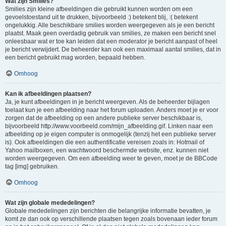
Wat zijn Smilies?
Smilies zijn kleine afbeeldingen die gebruikt kunnen worden om een
gevoelstoestand uit te drukken, bijvoorbeeld :) betekent blij, :( betekent
ongelukkig. Alle beschikbare smilies worden weergegeven als je een bericht
plaatst. Maak geen overdadig gebruik van smilies, ze maken een bericht snel
onleesbaar wat er toe kan leiden dat een moderator je bericht aanpast of heel
je bericht verwijdert. De beheerder kan ook een maximaal aantal smilies, dat in
een bericht gebruikt mag worden, bepaald hebben.
Omhoog
Kan ik afbeeldingen plaatsen?
Ja, je kunt afbeeldingen in je bericht weergeven. Als de beheerder bijlagen
toelaat kun je een afbeelding naar het forum uploaden. Anders moet je er voor
zorgen dat de afbeelding op een andere publieke server beschikbaar is,
bijvoorbeeld http://www.voorbeeld.com/mijn_afbeelding.gif. Linken naar een
afbeelding op je eigen computer is onmogelijk (tenzij het een publieke server
is). Ook afbeeldingen die een authentificatie vereisen zoals in: Hotmail of
Yahoo mailboxen, een wachtwoord beschermde website, enz. kunnen niet
worden weergegeven. Om een afbeelding weer te geven, moet je de BBCode
tag [img] gebruiken.
Omhoog
Wat zijn globale mededelingen?
Globale mededelingen zijn berichten die belangrijke informatie bevatten, je
komt ze dan ook op verschillende plaatsen tegen zoals bovenaan ieder forum