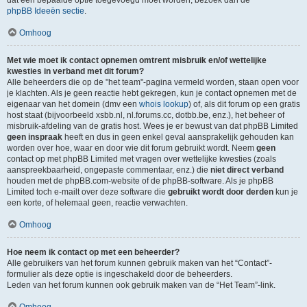
dat een bepaalde optie toegevoegd moet worden, bezoek dan de
phpBB Ideeën sectie
.
Omhoog
Met wie moet ik contact opnemen omtrent misbruik en/of wettelijke
kwesties in verband met dit forum?
Alle beheerders die op de "het team"-pagina vermeld worden, staan open voor
je klachten. Als je geen reactie hebt gekregen, kun je contact opnemen met de
eigenaar van het domein (dmv een
whois lookup
) of, als dit forum op een gratis
host staat (bijvoorbeeld xsbb.nl, nl.forums.cc, dotbb.be, enz.), het beheer of
misbruik-afdeling van de gratis host. Wees je er bewust van dat phpBB Limited
geen inspraak
heeft en dus in geen enkel geval aansprakelijk gehouden kan
worden over hoe, waar en door wie dit forum gebruikt wordt. Neem
geen
contact op met phpBB Limited met vragen over wettelijke kwesties (zoals
aanspreekbaarheid, ongepaste commentaar, enz.) die
niet direct verband
houden met de phpBB.com-website of de phpBB-software. Als je phpBB
Limited toch e-mailt over deze software die
gebruikt wordt door derden
kun je
een korte, of helemaal geen, reactie verwachten.
Omhoog
Hoe neem ik contact op met een beheerder?
Alle gebruikers van het forum kunnen gebruik maken van het “Contact”-
formulier als deze optie is ingeschakeld door de beheerders.
Leden van het forum kunnen ook gebruik maken van de “Het Team”-link.