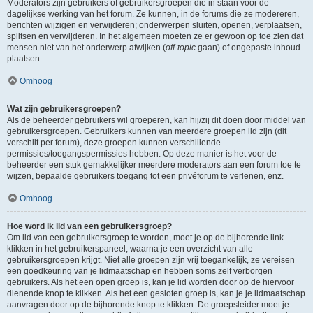
Moderators zijn gebruikers of gebruikersgroepen die in staan voor de
dagelijkse werking van het forum. Ze kunnen, in de forums die ze modereren,
berichten wijzigen en verwijderen; onderwerpen sluiten, openen, verplaatsen,
splitsen en verwijderen. In het algemeen moeten ze er gewoon op toe zien dat
mensen niet van het onderwerp afwijken (
off-topic
gaan) of ongepaste inhoud
plaatsen.
Omhoog
Wat zijn gebruikersgroepen?
Als de beheerder gebruikers wil groeperen, kan hij/zij dit doen door middel van
gebruikersgroepen. Gebruikers kunnen van meerdere groepen lid zijn (dit
verschilt per forum), deze groepen kunnen verschillende
permissies/toegangspermissies hebben. Op deze manier is het voor de
beheerder een stuk gemakkelijker meerdere moderators aan een forum toe te
wijzen, bepaalde gebruikers toegang tot een privéforum te verlenen, enz.
Omhoog
Hoe word ik lid van een gebruikersgroep?
Om lid van een gebruikersgroep te worden, moet je op de bijhorende link
klikken in het gebruikerspaneel, waarna je een overzicht van alle
gebruikersgroepen krijgt. Niet alle groepen zijn vrij toegankelijk, ze vereisen
een goedkeuring van je lidmaatschap en hebben soms zelf verborgen
gebruikers. Als het een open groep is, kan je lid worden door op de hiervoor
dienende knop te klikken. Als het een gesloten groep is, kan je je lidmaatschap
aanvragen door op de bijhorende knop te klikken. De groepsleider moet je