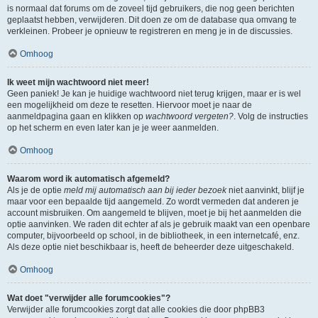
is normaal dat forums om de zoveel tijd gebruikers, die nog geen berichten
geplaatst hebben, verwijderen. Dit doen ze om de database qua omvang te
verkleinen. Probeer je opnieuw te registreren en meng je in de discussies.
Omhoog
Ik weet mijn wachtwoord niet meer!
Geen paniek! Je kan je huidige wachtwoord niet terug krijgen, maar er is wel
een mogelijkheid om deze te resetten. Hiervoor moet je naar de
aanmeldpagina gaan en klikken op
wachtwoord vergeten?
. Volg de instructies
op het scherm en even later kan je je weer aanmelden.
Omhoog
Waarom word ik automatisch afgemeld?
Als je de optie
meld mij automatisch aan bij ieder bezoek
niet aanvinkt, blijf je
maar voor een bepaalde tijd aangemeld. Zo wordt vermeden dat anderen je
account misbruiken. Om aangemeld te blijven, moet je bij het aanmelden die
optie aanvinken. We raden dit echter af als je gebruik maakt van een openbare
computer, bijvoorbeeld op school, in de bibliotheek, in een internetcafé, enz.
Als deze optie niet beschikbaar is, heeft de beheerder deze uitgeschakeld.
Omhoog
Wat doet "verwijder alle forumcookies"?
Verwijder alle forumcookies zorgt dat alle cookies die door phpBB3