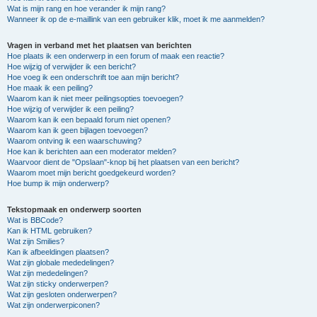
Wat is mijn rang en hoe verander ik mijn rang?
Wanneer ik op de e-maillink van een gebruiker klik, moet ik me aanmelden?
Vragen in verband met het plaatsen van berichten
Hoe plaats ik een onderwerp in een forum of maak een reactie?
Hoe wijzig of verwijder ik een bericht?
Hoe voeg ik een onderschrift toe aan mijn bericht?
Hoe maak ik een peiling?
Waarom kan ik niet meer peilingsopties toevoegen?
Hoe wijzig of verwijder ik een peiling?
Waarom kan ik een bepaald forum niet openen?
Waarom kan ik geen bijlagen toevoegen?
Waarom ontving ik een waarschuwing?
Hoe kan ik berichten aan een moderator melden?
Waarvoor dient de "Opslaan"-knop bij het plaatsen van een bericht?
Waarom moet mijn bericht goedgekeurd worden?
Hoe bump ik mijn onderwerp?
Tekstopmaak en onderwerp soorten
Wat is BBCode?
Kan ik HTML gebruiken?
Wat zijn Smilies?
Kan ik afbeeldingen plaatsen?
Wat zijn globale mededelingen?
Wat zijn mededelingen?
Wat zijn sticky onderwerpen?
Wat zijn gesloten onderwerpen?
Wat zijn onderwerpiconen?