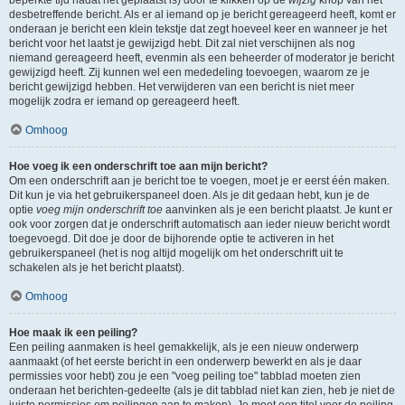
beperkte tijd nadat het geplaatst is) door te klikken op de
wijzig
knop van het
desbetreffende bericht. Als er al iemand op je bericht gereageerd heeft, komt er
onderaan je bericht een klein tekstje dat zegt hoeveel keer en wanneer je het
bericht voor het laatst je gewijzigd hebt. Dit zal niet verschijnen als nog
niemand gereageerd heeft, evenmin als een beheerder of moderator je bericht
gewijzigd heeft. Zij kunnen wel een mededeling toevoegen, waarom ze je
bericht gewijzigd hebben. Het verwijderen van een bericht is niet meer
mogelijk zodra er iemand op gereageerd heeft.
Omhoog
Hoe voeg ik een onderschrift toe aan mijn bericht?
Om een onderschrift aan je bericht toe te voegen, moet je er eerst één maken.
Dit kun je via het gebruikerspaneel doen. Als je dit gedaan hebt, kun je de
optie
voeg mijn onderschrift toe
aanvinken als je een bericht plaatst. Je kunt er
ook voor zorgen dat je onderschrift automatisch aan ieder nieuw bericht wordt
toegevoegd. Dit doe je door de bijhorende optie te activeren in het
gebruikerspaneel (het is nog altijd mogelijk om het onderschrift uit te
schakelen als je het bericht plaatst).
Omhoog
Hoe maak ik een peiling?
Een peiling aanmaken is heel gemakkelijk, als je een nieuw onderwerp
aanmaakt (of het eerste bericht in een onderwerp bewerkt en als je daar
permissies voor hebt) zou je een "voeg peiling toe" tabblad moeten zien
onderaan het berichten-gedeelte (als je dit tabblad niet kan zien, heb je niet de