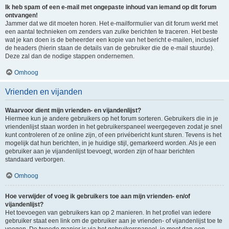
Ik heb spam of een e-mail met ongepaste inhoud van iemand op dit forum
ontvangen!
Jammer dat we dit moeten horen. Het e-mailformulier van dit forum werkt met
een aantal technieken om zenders van zulke berichten te traceren. Het beste
wat je kan doen is de beheerder een kopie van het bericht e-mailen, inclusief
de headers (hierin staan de details van de gebruiker die de e-mail stuurde).
Deze zal dan de nodige stappen ondernemen.
Omhoog
Vrienden en vijanden
Waarvoor dient mijn vrienden- en vijandenlijst?
Hiermee kun je andere gebruikers op het forum sorteren. Gebruikers die in je
vriendenlijst staan worden in het gebruikerspaneel weergegeven zodat je snel
kunt controleren of ze online zijn, of een privébericht kunt sturen. Tevens is het
mogelijk dat hun berichten, in je huidige stijl, gemarkeerd worden. Als je een
gebruiker aan je vijandenlijst toevoegt, worden zijn of haar berichten
standaard verborgen.
Omhoog
Hoe verwijder of voeg ik gebruikers toe aan mijn vrienden- en/of
vijandenlijst?
Het toevoegen van gebruikers kan op 2 manieren. In het profiel van iedere
gebruiker staat een link om de gebruiker aan je vrienden- of vijandenlijst toe te