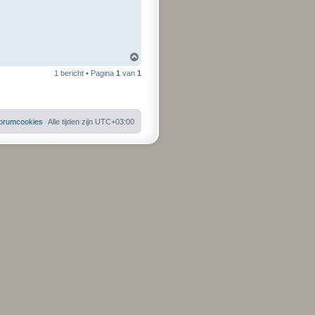
O
m
1 bericht • Pagina
1
van
1
h
o
o
g
 forumcookies
Alle tijden zijn
UTC+03:00