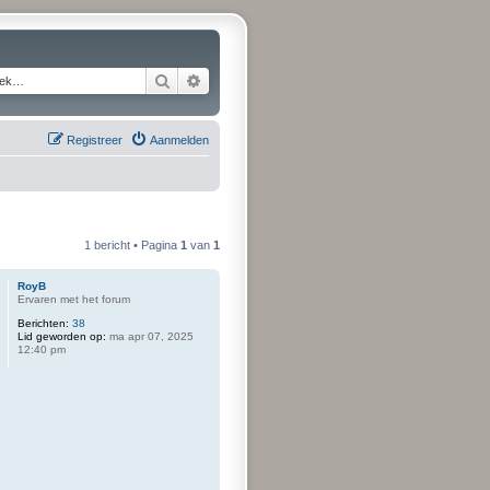
Zoek
Uitgebreid zoeken
Registreer
Aanmelden
1 bericht • Pagina
1
van
1
RoyB
Ervaren met het forum
Berichten:
38
Lid geworden op:
ma apr 07, 2025
12:40 pm