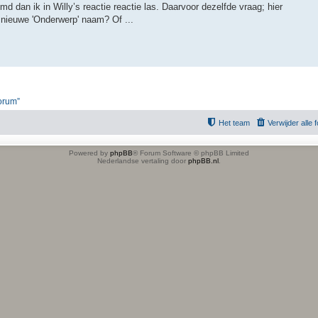
d dan ik in Willy’s reactie reactie las. Daarvoor dezelfde vraag; hier
 nieuwe 'Onderwerp' naam? Of ...
forum”
Het team
Verwijder alle
Powered by
phpBB
® Forum Software © phpBB Limited
Nederlandse vertaling door
phpBB.nl
.