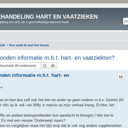
EHANDELING HART EN VAATZIEKEN
pleeg een arts als u gezondheidsproblemen heeft
esk
Hoe werk ik met het forum
vonden informatie m.b.t. hart- en vaatziekten?
Zoek
Uitgebreid zoeken
nden informatie m.b.t. hart- en
pm
aan en ben dus zelf ook het één en ander op gaan zoeken m.b.v. Gemini (AI
info op ik ook van Willy in reactie op mijn verhaal kreeg. Echter, het
 Willy en andere belangstellenden hun aandacht te brengen / hier toe te
 En met een nieuwe 'Onderwerp' naam?
ren en vergelijken maar het lijkt erop dat er ook nog andere supplementen