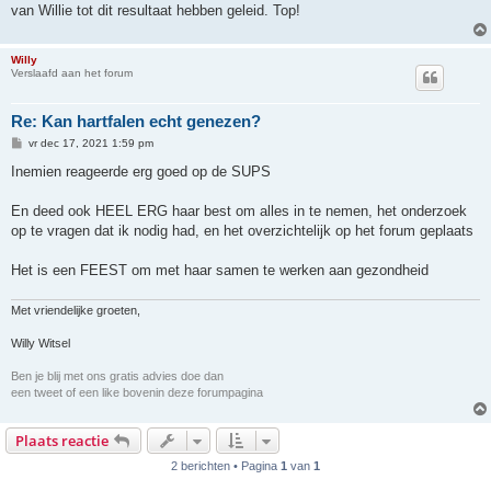
van Willie tot dit resultaat hebben geleid. Top!
Willy
Verslaafd aan het forum
Re: Kan hartfalen echt genezen?
B
vr dec 17, 2021 1:59 pm
e
r
Inemien reageerde erg goed op de SUPS
i
c
h
En deed ook HEEL ERG haar best om alles in te nemen, het onderzoek
t
op te vragen dat ik nodig had, en het overzichtelijk op het forum geplaats
Het is een FEEST om met haar samen te werken aan gezondheid
Met vriendelijke groeten,
Willy Witsel
Ben je blij met ons gratis advies doe dan
een tweet of een like bovenin deze forumpagina
Plaats reactie
2 berichten • Pagina
1
van
1