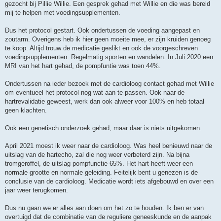
gezocht bij Pillie Willie. Een gesprek gehad met Willie en die was bereid
mij te helpen met voedingsupplementen.
Dus het protocol gestart. Ook ondertussen de voeding aangepast en
zoutarm. Overigens heb ik hier geen moeite mee, er zijn kruiden genoeg
te koop. Altijd trouw de medicatie geslikt en ook de voorgeschreven
voedingsupplementen. Regelmatig sporten en wandelen. In Juli 2020 een
MRI van het hart gehad, de pompfuntie was toen 44%.
Ondertussen na ieder bezoek met de cardioloog contact gehad met Willie
om eventueel het protocol nog wat aan te passen. Ook naar de
hartrevalidatie geweest, werk dan ook alweer voor 100% en heb totaal
geen klachten.
Ook een genetisch onderzoek gehad, maar daar is niets uitgekomen.
April 2021 moest ik weer naar de cardioloog. Was heel benieuwd naar de
uitslag van de hartecho, zal die nog weer verbeterd zijn. Na bijna
tromgeroffel, de uitslag pompfunctie 65%. Het hart heeft weer een
normale grootte en normale geleiding. Feitelijk bent u genezen is de
conclusie van de cardioloog. Medicatie wordt iets afgebouwd en over een
jaar weer terugkomen.
Dus nu gaan we er alles aan doen om het zo te houden. Ik ben er van
overtuigd dat de combinatie van de reguliere geneeskunde en de aanpak