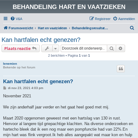
BEHANDELING HART EN VAATZIEKEN
V&A
Registreer
Aanmelden
Z
Forumoverzicht
Hart en vaatziekten
Behandelingsresultaten Hart en vaatziekten
o
Kan hartfalen echt genezen?
e
Zoek
Uitgebr
Plaats reactie
k
2 berichten • Pagina
1
van
1
Ienemien
Bekende op het forum
Kan hartfalen echt genezen?
B
di nov 23, 2021 4:03 pm
e
r
November 2021
i
c
h
We zijn anderhalf jaar verder en het gaat heel goed met mij.
t
Maart 2020 opgenomen geweest met een hartslag van 130 in rust.
Hiervoor al langere tijd griepachtige klachten. Na diverse onderzoeken en
hartecho bleek dat ik een nog maar een pompfunctie had van 22%.En
mijn hart was flink vergroot.Ik heb alles aangepakt wat maar kon en hulp