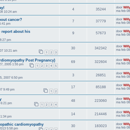
ay!
door
Will
4
35244
ma feb 08
008 10:24 am
about cancer?
door
Will
7
37779
ma feb 08
 5:41 pm
 report about his
door
Will
9
57673
ma feb 08
 8:27 pm
door
Will
30
342342
ma feb 08
007 10:21 am
1
2
3
ardiomyopathy Post Pregnancy)
door
Will
69
322604
ma feb 08
27, 2005 1:55 pm
1
2
3
4
5
door
Will
3
26851
ma feb 08
5, 2007 6:50 pm
door
Will
17
85188
ma feb 08
07 9:49 pm
1
2
y
door
Will
48
223060
ma feb 08
 6:21 pm
1
2
3
4
door
Will
14
214446
ma feb 08
 1:34 pm
diopathic cardiomyopathy
door
Will
30
183023
ma feb 08
2013 5:58 pm