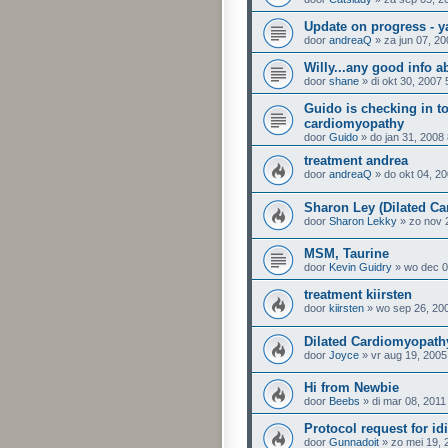
Update on progress - y
door
andreaQ
» za jun 07, 2
Willy...any good info 
door
shane
» di okt 30, 2007
Guido is checking in to
cardiomyopathy
door
Guido
» do jan 31, 2008
treatment andrea
door
andreaQ
» do okt 04, 2
Sharon Ley (Dilated C
door
Sharon Lekky
» zo nov 
MSM, Taurine
door
Kevin Guidry
» wo dec 0
treatment kiirsten
door
kiirsten
» wo sep 26, 20
Dilated Cardiomyopath
door
Joyce
» vr aug 19, 2005
Hi from Newbie
door
Beebs
» di mar 08, 2011
Protocol request for i
door
Gunnadoit
» zo mei 19, 