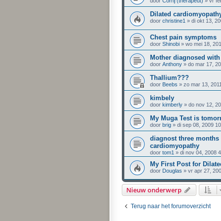
door
Corrij (therapeut)
» vr fe
Dilated cardiomyopath
door
christine1
» di okt 13, 2
Chest pain symptoms
door
Shinobi
» wo mei 18, 20
Mother diagnosed with 
door
Anthony
» do mar 17, 2
Thallium???
door
Beebs
» zo mar 13, 201
kimbely
door
kimberly
» do nov 12, 2
My Muga Test is tomor
door
brig
» di sep 08, 2009 1
diagnost three months 
cardiomyopathy
door
tom1
» di nov 04, 2008 
My First Post for Dila
door
Douglas
» vr apr 27, 20
Nieuw onderwerp
Terug naar het forumoverzicht