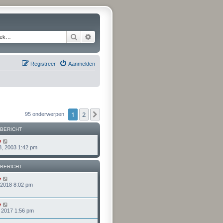
Zoek
Uitgebreid zoeken
Registreer
Aanmelden
1
2
Volgende
95 onderwerpen
 BERICHT
y
8, 2003 1:42 pm
 BERICHT
y
, 2018 8:02 pm
y
, 2017 1:56 pm