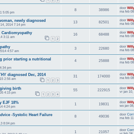
1
2
3
door
Will
8
38986
ma feb 08
11 5:05 pm
 woman, newly diagnosed
door
Will
13
82501
ma feb 08
14, 2014 7:14 pm
ed Cardiomyopathy
door
Will
16
68488
ma feb 08
14 3:11 am
1
2
pathy
door
Will
3
22680
ma feb 08
 2014 4:57 am
 prior starting a nutritional
door
Will
4
25888
ma feb 08
 4:34 pm
Y diagnosed Dec, 2014
door
Will
31
174000
ma feb 08
015 2:56 am
1
2
3
giving birth
door
Will
55
222915
vr jan 10
005 4:15 pm
1
2
3
4
hy EJF 18%
door
Will
1
19831
wo jan 08
14 4:24 pm
dvice -Systolic Heart Failure
door
Corr
8
49036
ma feb 11
013 8:04 pm
door
Corr
1
21057
vr feb 24