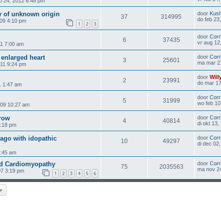
b 24, 2012 6:48 pm
y of unknown origin
door
Kush
37
314995
do feb 23
009 4:10 pm
1
2
3
door
Corr
6
37435
vr aug 12
11 7:00 am
enlarged heart
door
Corr
3
25601
ma mar 2
011 9:24 pm
door
Will
2
23991
do mar 17
1 1:47 am
door
Corr
5
31999
wo feb 10
009 10:27 am
row
door
Corr
4
40814
di okt 13
0:18 pm
ago with idopathic
door
Corr
10
49297
di dec 02
4:45 am
ted Cardiomyopathy
door
Corr
75
2035563
ma nov 2
07 3:19 pm
1
2
3
4
5
6