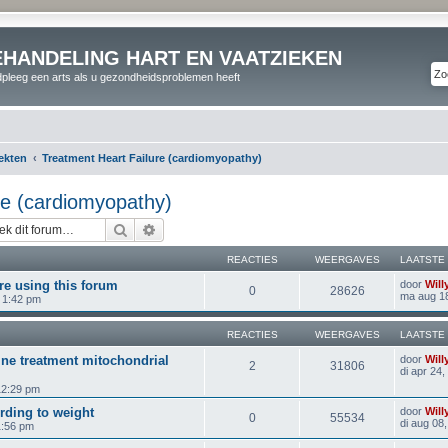
EHANDELING HART EN VAATZIEKEN
pleeg een arts als u gezondheidsproblemen heeft
iekten
Treatment Heart Failure (cardiomyopathy)
re (cardiomyopathy)
Zoek
Uitgebreid zoeken
REACTIES
WEERGAVES
LAATSTE
e using this forum
door
Will
0
28626
ma aug 1
 1:42 pm
REACTIES
WEERGAVES
LAATSTE
ne treatment mitochondrial
door
Will
2
31806
di apr 24
12:29 pm
ording to weight
door
Will
0
55534
di aug 08
1:56 pm