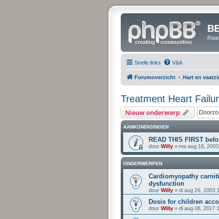
B
Raad
Snelle links
V&A
Forumoverzicht
Hart en vaatz
Treatment Heart Failu
Nieuw onderwerp
AANKONDIGINGEN
READ THIS FIRST befor
door
Willy
» ma aug 18, 2003
ONDERWERPEN
Cardiomyopathy carniti
dysfunction
door
Willy
» di aug 26, 2003 
Dosis for children acc
door
Willy
» di aug 08, 2017 