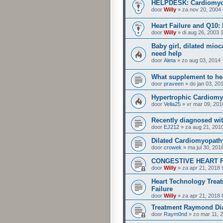
HELPDESK: Cardiomyopa
door
Willy
» za nov 20, 2004
Heart Failure and Q10: 
door
Willy
» di aug 26, 2003 
Baby girl, dilated mio
need help
door
Aleta
» zo aug 03, 2014 
What supplement to hel
door
praveen
» do jan 03, 20
Hypertrophic Cardiomy
door
Vella25
» vr mar 09, 201
Recently diagnosed wi
door
EJ212
» za aug 21, 201
Dilated Cardiomyopath
door
crowek
» ma jul 30, 201
CONGESTIVE HEART 
door
Willy
» za apr 21, 2018 
Heart Technology Trea
Failure
door
Willy
» za apr 21, 2018 
Treatment Raymond Di
door
Raym0nd
» zo mar 11, 