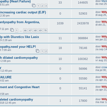
thy (Heart Failure)
door
Mari
33
144605
do mei 25
 6:51 pm
1
2
3
Increasing cardiac output (EJF)
door
Will
0
52903
di aug 26
12:30 pm
cardyopathy from Argentina,
door
Will
1039
2433978
di okt 21
7:11 pm
1
66
67
68
69
70
…
p with Diuretics like Lasix
door
Will
11
368884
wo jan 22
19 2:28 am
opathy,need your HELP!
door
Will
18
78146
za sep 14
8 7:09 am
1
2
th dilated cardiomyopathy
door
Will
10
100362
vr aug 10
0 2:08 pm
y
door
cro
0
56996
ma jul 30
8 12:49 pm
FAILURE
door
Will
0
55590
za apr 21
9:02 am
tment and Congestive Heart
door
Will
0
55141
za apr 21
8:58 am
aleted cardiomyopathy
door
Will
1
17800
ma mar 1
2018 12:45 pm