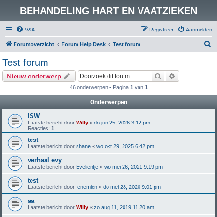
BEHANDELING HART EN VAATZIEKEN
V&A
Registreer
Aanmelden
Z
Forumoverzicht
Forum Help Desk
Test forum
o
Test forum
e
Zoek
Uitgebreid z
Nieuw onderwerp
k
46 onderwerpen • Pagina
1
van
1
Onderwerpen
ISW
Laatste bericht door
Willy
«
do jun 25, 2026 3:12 pm
Reacties:
1
test
Laatste bericht door
shane
«
wo okt 29, 2025 6:42 pm
verhaal evy
Laatste bericht door
Evelientje
«
wo mei 26, 2021 9:19 pm
test
Laatste bericht door
Ienemien
«
do mei 28, 2020 9:01 pm
aa
Laatste bericht door
Willy
«
zo aug 11, 2019 11:20 am