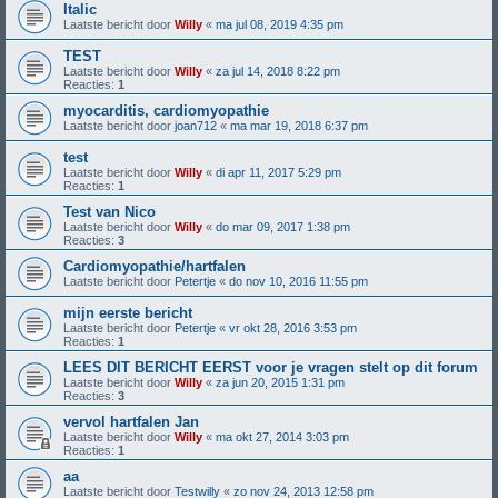
Italic
Laatste bericht door
Willy
«
ma jul 08, 2019 4:35 pm
TEST
Laatste bericht door
Willy
«
za jul 14, 2018 8:22 pm
Reacties:
1
myocarditis, cardiomyopathie
Laatste bericht door
joan712
«
ma mar 19, 2018 6:37 pm
test
Laatste bericht door
Willy
«
di apr 11, 2017 5:29 pm
Reacties:
1
Test van Nico
Laatste bericht door
Willy
«
do mar 09, 2017 1:38 pm
Reacties:
3
Cardiomyopathie/hartfalen
Laatste bericht door
Petertje
«
do nov 10, 2016 11:55 pm
mijn eerste bericht
Laatste bericht door
Petertje
«
vr okt 28, 2016 3:53 pm
Reacties:
1
LEES DIT BERICHT EERST voor je vragen stelt op dit forum
Laatste bericht door
Willy
«
za jun 20, 2015 1:31 pm
Reacties:
3
vervol hartfalen Jan
Laatste bericht door
Willy
«
ma okt 27, 2014 3:03 pm
Reacties:
1
aa
Laatste bericht door
Testwilly
«
zo nov 24, 2013 12:58 pm