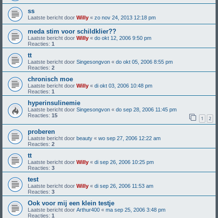
ss
Laatste bericht door
Willy
«
zo nov 24, 2013 12:18 pm
meda stim voor schildklier??
Laatste bericht door
Willy
«
do okt 12, 2006 9:50 pm
Reacties:
1
tt
Laatste bericht door
Singesongvon
«
do okt 05, 2006 8:55 pm
Reacties:
2
chronisch moe
Laatste bericht door
Willy
«
di okt 03, 2006 10:48 pm
Reacties:
1
hyperinsulinemie
Laatste bericht door
Singesongvon
«
do sep 28, 2006 11:45 pm
Reacties:
15
1
2
proberen
Laatste bericht door
beauty
«
wo sep 27, 2006 12:22 am
Reacties:
2
tt
Laatste bericht door
Willy
«
di sep 26, 2006 10:25 pm
Reacties:
3
test
Laatste bericht door
Willy
«
di sep 26, 2006 11:53 am
Reacties:
3
Ook voor mij een klein testje
Laatste bericht door
Arthur400
«
ma sep 25, 2006 3:48 pm
Reacties:
1