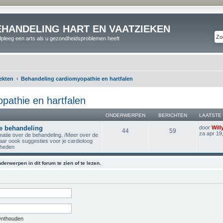
EHANDELING HART EN VAATZIEKEN
pleeg een arts als u gezondheidsproblemen heeft
iekten
Behandeling cardiomyopathie en hartfalen
pathie en hartfalen
ONDERWERPEN
BERICHTEN
LAATSTE
de behandeling
door
Will
44
59
za apr 19
ormatie over de behandeling. /Meer over de
ar oook suggesties voor je cardioloog
kheden
derwerpen in dit forum te zien of te lezen.
nthouden