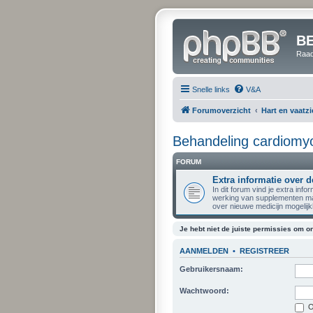
B
Raad
Snelle links
V&A
Forumoverzicht
Hart en vaatz
Behandeling cardiomyo
FORUM
Extra informatie over 
In dit forum vind je extra inf
werking van supplementen ma
over nieuwe medicijn mogelij
Je hebt niet de juiste permissies om on
AANMELDEN
•
REGISTREER
Gebruikersnaam:
Wachtwoord:
O