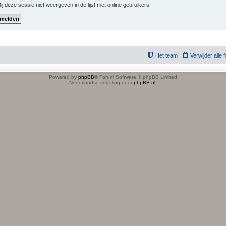
j deze sessie niet weergeven in de lijst met online gebruikers
Het team
Verwijder alle
Powered by
phpBB
® Forum Software © phpBB Limited
Nederlandse vertaling door
phpBB.nl
.