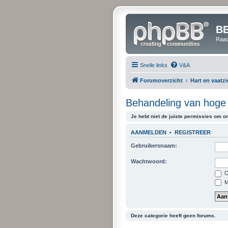
B
Raad
Snelle links
V&A
Forumoverzicht
Hart en vaatz
Behandeling van hoge 
Je hebt niet de juiste permissies om on
AANMELDEN
•
REGISTREER
Gebruikersnaam:
Wachtwoord:
O
Mi
Deze categorie heeft geen forums.