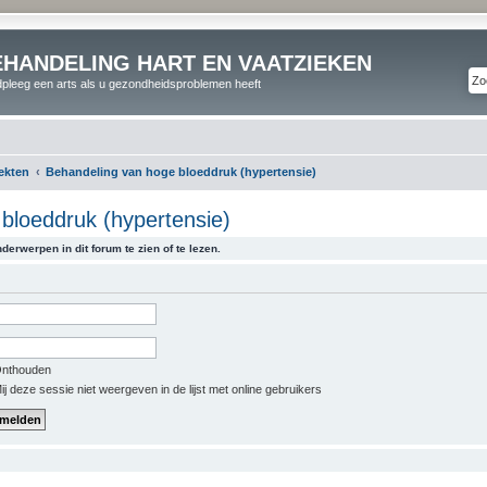
EHANDELING HART EN VAATZIEKEN
pleeg een arts als u gezondheidsproblemen heeft
iekten
Behandeling van hoge bloeddruk (hypertensie)
bloeddruk (hypertensie)
derwerpen in dit forum te zien of te lezen.
nthouden
j deze sessie niet weergeven in de lijst met online gebruikers