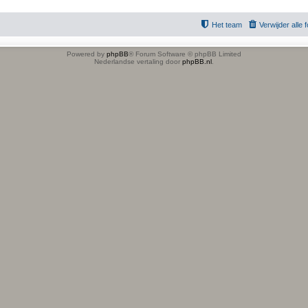
Het team
Verwijder alle
Powered by
phpBB
® Forum Software © phpBB Limited
Nederlandse vertaling door
phpBB.nl
.