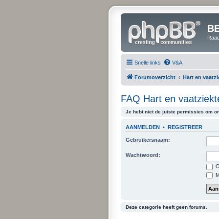
B
Raad
Snelle links
V&A
Forumoverzicht
Hart en vaatz
FAQ Hart en vaatziekten
Je hebt niet de juiste permissies om on
AANMELDEN
•
REGISTREER
Gebruikersnaam:
Wachtwoord:
O
Mi
Deze categorie heeft geen forums.