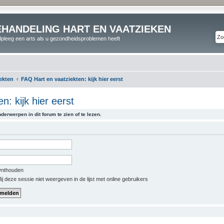
EHANDELING HART EN VAATZIEKEN
pleeg een arts als u gezondheidsproblemen heeft
iekten
FAQ Hart en vaatziekten: kijk hier eerst
: kijk hier eerst
derwerpen in dit forum te zien of te lezen.
nthouden
j deze sessie niet weergeven in de lijst met online gebruikers