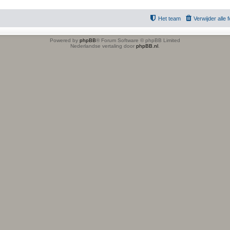
Het team
Verwijder alle
Powered by
phpBB
® Forum Software © phpBB Limited
Nederlandse vertaling door
phpBB.nl
.