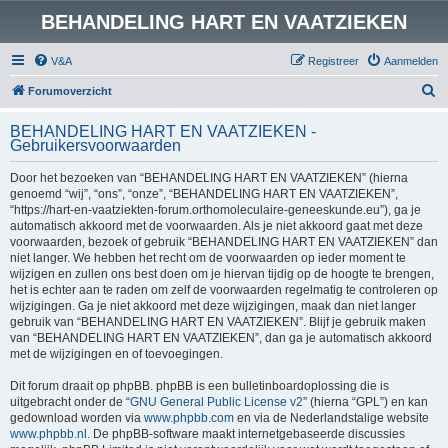
BEHANDELING HART EN VAATZIEKEN
V&A
Registreer
Aanmelden
Z
Forumoverzicht
o
BEHANDELING HART EN VAATZIEKEN -
e
Gebruikersvoorwaarden
k
Door het bezoeken van “BEHANDELING HART EN VAATZIEKEN” (hierna
genoemd “wij”, “ons”, “onze”, “BEHANDELING HART EN VAATZIEKEN”,
“https://hart-en-vaatziekten-forum.orthomoleculaire-geneeskunde.eu”), ga je
automatisch akkoord met de voorwaarden. Als je niet akkoord gaat met deze
voorwaarden, bezoek of gebruik “BEHANDELING HART EN VAATZIEKEN” dan
niet langer. We hebben het recht om de voorwaarden op ieder moment te
wijzigen en zullen ons best doen om je hiervan tijdig op de hoogte te brengen,
het is echter aan te raden om zelf de voorwaarden regelmatig te controleren op
wijzigingen. Ga je niet akkoord met deze wijzigingen, maak dan niet langer
gebruik van “BEHANDELING HART EN VAATZIEKEN”. Blijf je gebruik maken
van “BEHANDELING HART EN VAATZIEKEN”, dan ga je automatisch akkoord
met de wijzigingen en of toevoegingen.
Dit forum draait op phpBB. phpBB is een bulletinboardoplossing die is
uitgebracht onder de “
GNU General Public License v2
” (hierna “GPL”) en kan
gedownload worden via
www.phpbb.com
en via de Nederlandstalige website
www.phpbb.nl
. De phpBB-software maakt internetgebaseerde discussies