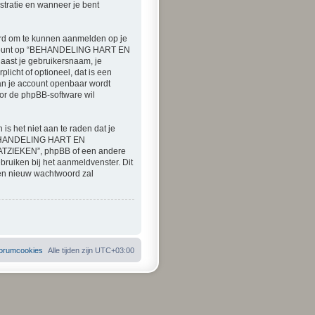
tratie en wanneer je bent
ord om te kunnen aanmelden op je
je account op “BEHANDELING HART EN
naast je gebruikersnaam, je
icht of optioneel, dat is een
an je account openbaar wordt
oor de phpBB-software wil
is het niet aan te raden dat je
 “BEHANDELING HART EN
ATZIEKEN”, phpBB of een andere
bruiken bij het aanmeldvenster. Dit
een nieuw wachtwoord zal
 forumcookies
Alle tijden zijn
UTC+03:00