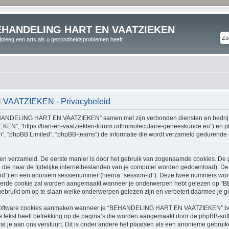
EHANDELING HART EN VAATZIEKEN
pleeg een arts als u gezondheidsproblemen heeft
AATZIEKEN - Privacybeleid
 “BEHANDELING HART EN VAATZIEKEN” samen met zijn verbonden diensten en bedrijven
 “https://hart-en-vaatziekten-forum.orthomoleculaire-geneeskunde.eu”) en phpBB 
, “phpBB Limited”, “phpBB-teams”) de informatie die wordt verzameld gedurende 
ren verzameld. De eerste manier is door het gebruik van zogenaamde cookies. D
 die naar de tijdelijke internetbestanden van je computer worden gedownload). De
r-id”) en een anoniem sessienummer (hierna “session-id”). Deze twee nummers wo
 derde cookie zal worden aangemaakt wanneer je onderwerpen hebt gelezen o
bruikt om op te slaan welke onderwerpen gelezen zijn en verbetert daarmee je ge
software cookies aanmaken wanneer je “BEHANDELING HART EN VAATZIEKEN” bez
ze tekst heeft betrekking op de pagina’s die worden aangemaakt door de phpBB-sof
at je aan ons verstuurt. Dit is onder andere het plaatsen als een anonieme gebruik