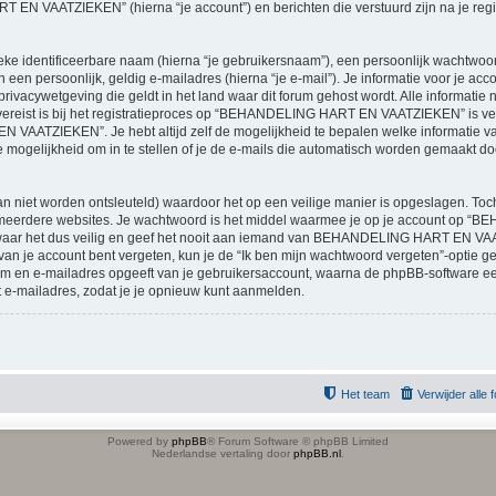
EN VAATZIEKEN” (hierna “je account”) en berichten die verstuurd zijn na je regis
eke identificeerbare naam (hierna “je gebruikersnaam”), een persoonlijk wachtwo
n een persoonlijk, geldig e-mailadres (hierna “je e-mail”). Je informatie voor 
ivacywetgeving die geldt in het land waar dit forum gehost wordt. Alle informatie 
ereist is bij het registratieproces op “BEHANDELING HART EN VAATZIEKEN” is verpl
AATZIEKEN”. Je hebt altijd zelf de mogelijkheid te bepalen welke informatie v
mogelijkheid om in te stellen of je de e-mails die automatisch worden gemaakt d
n niet worden ontsleuteld) waardoor het op een veilige manier is opgeslagen. Toch 
 meerdere websites. Je wachtwoord is het middel waarmee je op je account op
ar het dus veilig en geef het nooit aan iemand van BEHANDELING HART EN VA
 van je account bent vergeten, kun je de “Ik ben mijn wachtwoord vergeten”-optie ge
aam en e-mailadres opgeeft van je gebruikersaccount, waarna de phpBB-software 
 e-mailadres, zodat je je opnieuw kunt aanmelden.
Het team
Verwijder alle
Powered by
phpBB
® Forum Software © phpBB Limited
Nederlandse vertaling door
phpBB.nl
.