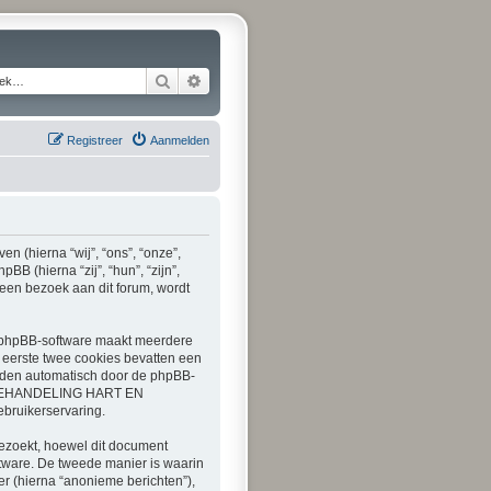
Zoek
Uitgebreid zoeken
Registreer
Aanmelden
 (hierna “wij”, “ons”, “onze”,
(hierna “zij”, “hun”, “zijn”,
een bezoek aan dit forum, wordt
e phpBB-software maakt meerdere
 eerste twee cookies bevatten een
rden automatisch door de phpBB-
p “BEHANDELING HART EN
bruikerservaring.
oekt, hoewel dit document
tware. De tweede manier is waarin
er (hierna “anonieme berichten”),