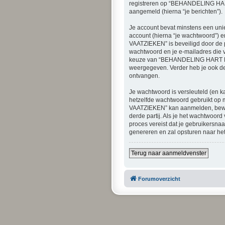
registreren op “BEHANDELING HART 
aangemeld (hierna “je berichten”).
Je account bevat minstens een uni
account (hierna “je wachtwoord”) e
VAATZIEKEN” is beveiligd door de pr
wachtwoord en je e-mailadres die v
keuze van “BEHANDELING HART EN V
weergegeven. Verder heb je ook de 
ontvangen.
Je wachtwoord is versleuteld (en ka
hetzelfde wachtwoord gebruikt op
VAATZIEKEN” kan aanmelden, bewa
derde partij. Als je het wachtwoord
proces vereist dat je gebruikersn
genereren en zal opsturen naar het
Terug naar aanmeldvenster
Forumoverzicht