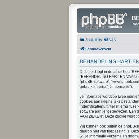
B
Raad
Snelle links
V&A
Forumoverzicht
BEHANDELING HART EN V
Dit beleid legt in detail uit hoe
“BEHANDELING HART EN VAATZIEKEN”,
“phpBB-software”, “www.phpbb.com”
gebruikt (hierna “je informatie”).
Je informatie wordt op twee manie
cookies aan (kleine tekstbestanden
indentificatienummer (hierna “use
software aan je toegewezen. Een
VAATZIEKEN”. Deze cookie wordt ge
Wij kunnen ook buiten de phpBB-
daarop niet van toepassing is. De
wij je informatie verzamelen door w