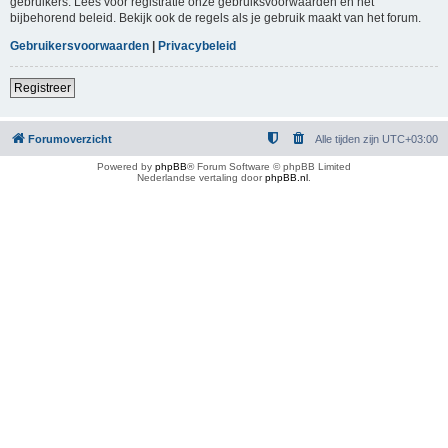
gebruikers. Lees voor registratie onze gebruiksvoorwaarden en het
bijbehorend beleid. Bekijk ook de regels als je gebruik maakt van het forum.
Gebruikersvoorwaarden
|
Privacybeleid
Registreer
Forumoverzicht
Alle tijden zijn
UTC+03:00
Powered by
phpBB
® Forum Software © phpBB Limited
Nederlandse vertaling door
phpBB.nl
.