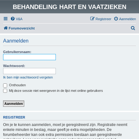
BEHANDELING HART EN VAATZIEKEN
V&A
Registreer
Aanmelden
Z
Forumoverzicht
o
Aanmelden
e
k
Gebruikersnaam:
Wachtwoord:
Ik ben mijn wachtwoord vergeten
Onthouden
Mij deze sessie niet weergeven in de lijst met online gebruikers
REGISTREER
Om je te kunnen aanmelden, moet je geregistreerd zijn. Registratie neemt
enkele minuten in beslag, maar geeft je extra mogelijkheden. De
forumbeheerder kan ook extra permissies toestaan aan geregistreerde