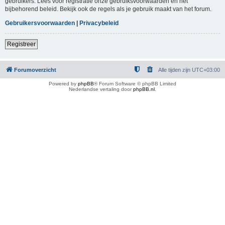
gebruikers. Lees voor registratie onze gebruiksvoorwaarden en het
bijbehorend beleid. Bekijk ook de regels als je gebruik maakt van het forum.
Gebruikersvoorwaarden
|
Privacybeleid
Registreer
Forumoverzicht
Alle tijden zijn
UTC+03:00
Powered by
phpBB
® Forum Software © phpBB Limited
Nederlandse vertaling door
phpBB.nl
.