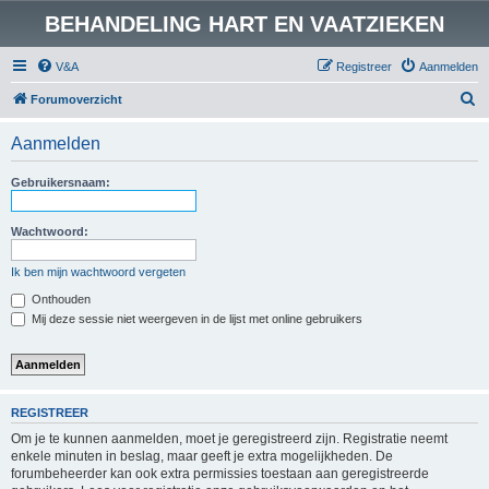
BEHANDELING HART EN VAATZIEKEN
V&A
Registreer
Aanmelden
Z
Forumoverzicht
o
Aanmelden
e
k
Gebruikersnaam:
Wachtwoord:
Ik ben mijn wachtwoord vergeten
Onthouden
Mij deze sessie niet weergeven in de lijst met online gebruikers
REGISTREER
Om je te kunnen aanmelden, moet je geregistreerd zijn. Registratie neemt
enkele minuten in beslag, maar geeft je extra mogelijkheden. De
forumbeheerder kan ook extra permissies toestaan aan geregistreerde