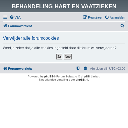
BEHANDELING HART EN VAATZIEKEN
V&A
Registreer
Aanmelden
Z
Forumoverzicht
o
Verwijder alle forumcookies
e
k
Weet je zeker dat je alle cookies ingesteld door dit forum wil verwijderen?
Forumoverzicht
Alle tijden zijn
UTC+03:00
Powered by
phpBB
® Forum Software © phpBB Limited
Nederlandse vertaling door
phpBB.nl
.