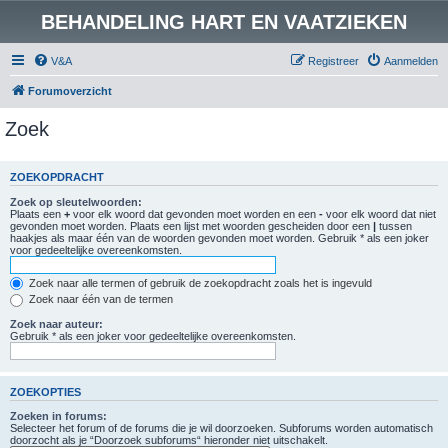
BEHANDELING HART EN VAATZIEKEN
V&A
Registreer
Aanmelden
Forumoverzicht
Zoek
ZOEKOPDRACHT
Zoek op sleutelwoorden:
Plaats een
+
voor elk woord dat gevonden moet worden en een
-
voor elk woord dat niet
gevonden moet worden. Plaats een lijst met woorden gescheiden door een
|
tussen
haakjes als maar één van de woorden gevonden moet worden. Gebruik * als een joker
voor gedeeltelijke overeenkomsten.
Zoek naar alle termen of gebruik de zoekopdracht zoals het is ingevuld
Zoek naar één van de termen
Zoek naar auteur:
Gebruik * als een joker voor gedeeltelijke overeenkomsten.
ZOEKOPTIES
Zoeken in forums:
Selecteer het forum of de forums die je wil doorzoeken. Subforums worden automatisch
doorzocht als je “Doorzoek subforums“ hieronder niet uitschakelt.