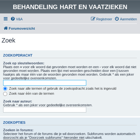
BEHANDELING HART EN VAATZIEKEN
V&A
Registreer
Aanmelden
Forumoverzicht
Zoek
ZOEKOPDRACHT
Zoek op sleutelwoorden:
Plaats een
+
voor elk woord dat gevonden moet worden en een
-
voor elk woord dat niet
gevonden moet worden. Plaats een lijst met woorden gescheiden door een
|
tussen
haakjes als maar één van de woorden gevonden moet worden. Gebruik * als een joker
voor gedeeltelijke overeenkomsten.
Zoek naar alle termen of gebruik de zoekopdracht zoals het is ingevuld
Zoek naar één van de termen
Zoek naar auteur:
Gebruik * als een joker voor gedeeltelijke overeenkomsten.
ZOEKOPTIES
Zoeken in forums:
Selecteer het forum of de forums die je wil doorzoeken. Subforums worden automatisch
doorzocht als je “Doorzoek subforums“ hieronder niet uitschakelt.