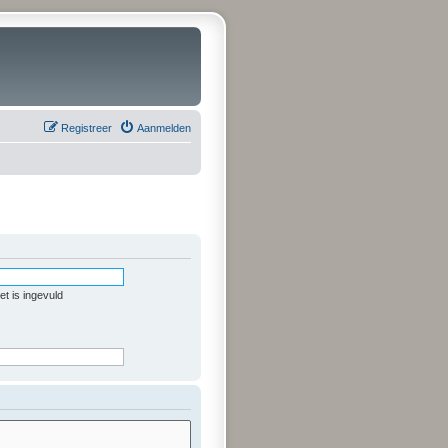
Registreer
Aanmelden
t is ingevuld