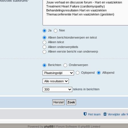
“Doorzoek subforums“
Ja
Nee
Alleen berichtonderwerpen en tekst
Alleen tekst
Alleen onderwerptitels
Alleen eerste bericht van onderwerp
Berichten
Onderwerpen
Oplopend
Aflopend
tekens in berichten
Het team
Verwijder alle
Powered by
phpBB
® Forum Software © phpBB Limited