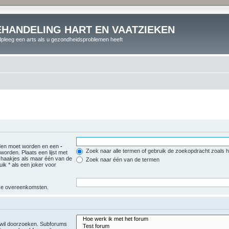
EHANDELING HART EN VAATZIEKEN
pleeg een arts als u gezondheidsproblemen heeft
den moet worden en een
-
Zoek naar alle termen of gebruik de zoekopdracht zoals he
orden. Plaats een lijst met
haakjes als maar één van de
Zoek naar één van de termen
k * als een joker voor
ijke overeenkomsten.
e wil doorzoeken. Subforums