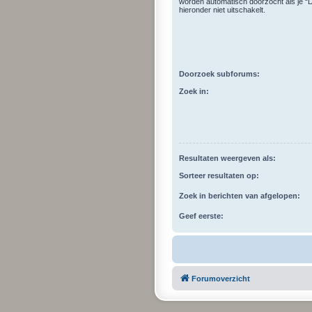
worden automatisch doorzocht als je 
hieronder niet uitschakelt.
Doorzoek subforums:
Zoek in:
Resultaten weergeven als:
Sorteer resultaten op:
Zoek in berichten van afgelopen:
Geef eerste:
Forumoverzicht