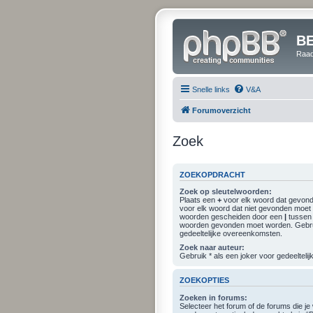
B
Raad
Snelle links
V&A
Forumoverzicht
Zoek
ZOEKOPDRACHT
Zoek op sleutelwoorden:
Plaats een
+
voor elk woord dat gevon
voor elk woord dat niet gevonden moet w
woorden gescheiden door een
|
tussen 
woorden gevonden moet worden. Gebrui
gedeeltelijke overeenkomsten.
Zoek naar auteur:
Gebruik * als een joker voor gedeeltel
ZOEKOPTIES
Zoeken in forums:
Selecteer het forum of de forums die j