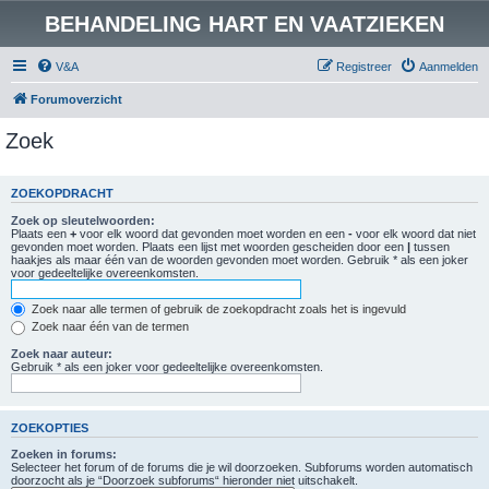
BEHANDELING HART EN VAATZIEKEN
V&A
Registreer
Aanmelden
Forumoverzicht
Zoek
ZOEKOPDRACHT
Zoek op sleutelwoorden:
Plaats een
+
voor elk woord dat gevonden moet worden en een
-
voor elk woord dat niet
gevonden moet worden. Plaats een lijst met woorden gescheiden door een
|
tussen
haakjes als maar één van de woorden gevonden moet worden. Gebruik * als een joker
voor gedeeltelijke overeenkomsten.
Zoek naar alle termen of gebruik de zoekopdracht zoals het is ingevuld
Zoek naar één van de termen
Zoek naar auteur:
Gebruik * als een joker voor gedeeltelijke overeenkomsten.
ZOEKOPTIES
Zoeken in forums:
Selecteer het forum of de forums die je wil doorzoeken. Subforums worden automatisch
doorzocht als je “Doorzoek subforums“ hieronder niet uitschakelt.