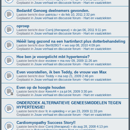
Geplaatst in
Jouw verhaal en discussie forum - Hart en vaatziekten
Bedankt! Genoeg deelnemers gevonden.
Laatste bericht door
patricia.r
«
do feb 10, 2011 2:32 pm
Geplaatst in
Jouw verhaal en discussie forum - Hart en vaatziekten
oproep
Laatste bericht door
Corrij (therapeut)
«
do jan 06, 2011 9:11 pm
Geplaatst in
Jouw verhaal en discussie forum - Hart en vaatziekten
Hééél lang gezond na een hartinfarct plus dotterbehandeling
Laatste bericht door
Bert928GT
«
wo sep 08, 2010 4:09 pm
Geplaatst in
Jouw verhaal en discussie forum - Hart en vaatziekten
Hoe ben je voorgelicht mbt hypertensie?
Laatste bericht door
essieee
«
ma nov 09, 2009 11:26 am
Geplaatst in
Jouw verhaal en discussie forum - Hart en vaatziekten
Even voorstellen, ik ben Teddy, de vrouw van Max
Laatste bericht door
Teddy
«
ma sep 21, 2009 2:46 pm
Geplaatst in
Jouw verhaal en discussie forum - Hart en vaatziekten
Even op de hoogte houden
Laatste bericht door
Kees44
«
za jul 04, 2009 3:30 pm
Geplaatst in
Jouw verhaal en discussie forum - Hart en vaatziekten
ONDERZOEK ALTERNATIEVE GENEESMIDDELEN TEGEN
HYPERTENSIE!
Laatste bericht door
fc in opleiding
«
vr jan 23, 2009 11:33 pm
Geplaatst in
Jouw verhaal en discussie forum - Hart en vaatziekten
Cardiomyopathy Success Story!!
Laatste bericht door
Corrij (therapeut)
«
do aug 28, 2008 4:13 pm
Geplaatst in
Behandelingsresultaten Hart en vaatziekten