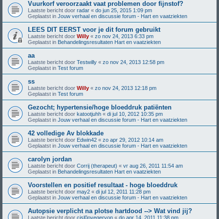
Vuurkorf veroorzaakt vaat problemen door fijnstof?
Laatste bericht door
radar
«
do jun 25, 2015 1:09 pm
Geplaatst in
Jouw verhaal en discussie forum - Hart en vaatziekten
LEES DIT EERST voor je dit forum gebruikt
Laatste bericht door
Willy
«
zo nov 24, 2013 6:33 pm
Geplaatst in
Behandelingsresultaten Hart en vaatziekten
aa
Laatste bericht door
Testwilly
«
zo nov 24, 2013 12:58 pm
Geplaatst in
Test forum
ss
Laatste bericht door
Willy
«
zo nov 24, 2013 12:18 pm
Geplaatst in
Test forum
Gezocht; hypertensie/hoge bloeddruk patiënten
Laatste bericht door
katootjuhh
«
di jul 10, 2012 10:35 pm
Geplaatst in
Jouw verhaal en discussie forum - Hart en vaatziekten
42 volledige Av blokkade
Laatste bericht door
Edwin42
«
zo apr 29, 2012 10:14 am
Geplaatst in
Jouw verhaal en discussie forum - Hart en vaatziekten
carolyn jordan
Laatste bericht door
Corrij (therapeut)
«
vr aug 26, 2011 11:54 am
Geplaatst in
Behandelingsresultaten Hart en vaatziekten
Voorstellen en positief resultaat - hoge bloeddruk
Laatste bericht door
may2
«
di jul 12, 2011 11:28 pm
Geplaatst in
Jouw verhaal en discussie forum - Hart en vaatziekten
Autopsie verplicht na plotse hartdood --> Wat vind jij?
Laatste bericht door
cisl0ovegeryon
«
do apr 14, 2011 11:38 pm