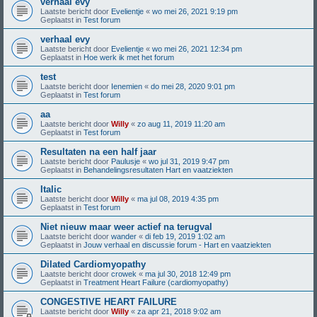
verhaal evy
Laatste bericht door
Evelientje
«
wo mei 26, 2021 9:19 pm
Geplaatst in
Test forum
verhaal evy
Laatste bericht door
Evelientje
«
wo mei 26, 2021 12:34 pm
Geplaatst in
Hoe werk ik met het forum
test
Laatste bericht door
Ienemien
«
do mei 28, 2020 9:01 pm
Geplaatst in
Test forum
aa
Laatste bericht door
Willy
«
zo aug 11, 2019 11:20 am
Geplaatst in
Test forum
Resultaten na een half jaar
Laatste bericht door
Paulusje
«
wo jul 31, 2019 9:47 pm
Geplaatst in
Behandelingsresultaten Hart en vaatziekten
Italic
Laatste bericht door
Willy
«
ma jul 08, 2019 4:35 pm
Geplaatst in
Test forum
Niet nieuw maar weer actief na terugval
Laatste bericht door
wander
«
di feb 19, 2019 1:02 am
Geplaatst in
Jouw verhaal en discussie forum - Hart en vaatziekten
Dilated Cardiomyopathy
Laatste bericht door
crowek
«
ma jul 30, 2018 12:49 pm
Geplaatst in
Treatment Heart Failure (cardiomyopathy)
CONGESTIVE HEART FAILURE
Laatste bericht door
Willy
«
za apr 21, 2018 9:02 am