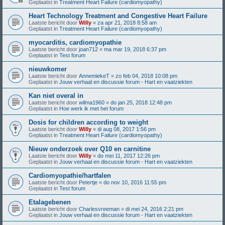
Geplaatst in
Treatment Heart Failure (cardiomyopathy)
Heart Technology Treatment and Congestive Heart Failure
Laatste bericht door
Willy
«
za apr 21, 2018 8:58 am
Geplaatst in
Treatment Heart Failure (cardiomyopathy)
myocarditis, cardiomyopathie
Laatste bericht door
joan712
«
ma mar 19, 2018 6:37 pm
Geplaatst in
Test forum
nieuwkomer
Laatste bericht door
AnnemiekeT
«
zo feb 04, 2018 10:08 pm
Geplaatst in
Jouw verhaal en discussie forum - Hart en vaatziekten
Kan niet overal in
Laatste bericht door
wilma1960
«
do jan 25, 2018 12:48 pm
Geplaatst in
Hoe werk ik met het forum
Dosis for children according to weight
Laatste bericht door
Willy
«
di aug 08, 2017 1:56 pm
Geplaatst in
Treatment Heart Failure (cardiomyopathy)
Nieuw onderzoek over Q10 en carnitine
Laatste bericht door
Willy
«
do mei 11, 2017 12:26 pm
Geplaatst in
Jouw verhaal en discussie forum - Hart en vaatziekten
Cardiomyopathie/hartfalen
Laatste bericht door
Petertje
«
do nov 10, 2016 11:55 pm
Geplaatst in
Test forum
Etalagebenen
Laatste bericht door
Charlesvreeman
«
di mei 24, 2016 2:21 pm
Geplaatst in
Jouw verhaal en discussie forum - Hart en vaatziekten