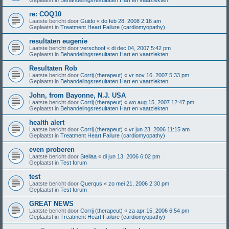
re: COQ10
Laatste bericht door
Guido
«
do feb 28, 2008 2:16 am
Geplaatst in
Treatment Heart Failure (cardiomyopathy)
resultaten eugenie
Laatste bericht door
verschoof
«
di dec 04, 2007 5:42 pm
Geplaatst in
Behandelingsresultaten Hart en vaatziekten
Resultaten Rob
Laatste bericht door
Corrij (therapeut)
«
vr nov 16, 2007 5:33 pm
Geplaatst in
Behandelingsresultaten Hart en vaatziekten
John, from Bayonne, N.J. USA
Laatste bericht door
Corrij (therapeut)
«
wo aug 15, 2007 12:47 pm
Geplaatst in
Behandelingsresultaten Hart en vaatziekten
health alert
Laatste bericht door
Corrij (therapeut)
«
vr jun 23, 2006 11:15 am
Geplaatst in
Treatment Heart Failure (cardiomyopathy)
even proberen
Laatste bericht door
Stellaa
«
di jun 13, 2006 6:02 pm
Geplaatst in
Test forum
test
Laatste bericht door
Querqus
«
zo mei 21, 2006 2:30 pm
Geplaatst in
Test forum
GREAT NEWS
Laatste bericht door
Corrij (therapeut)
«
za apr 15, 2006 6:54 pm
Geplaatst in
Treatment Heart Failure (cardiomyopathy)