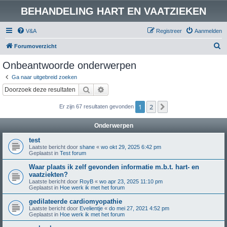
BEHANDELING HART EN VAATZIEKEN
V&A
Registreer
Aanmelden
Z
Forumoverzicht
o
Onbeantwoorde onderwerpen
e
Ga naar uitgebreid zoeken
k
Zoek
Uitgebreid zoeken
1
2
Volgende
Er zijn 67 resultaten gevonden
Onderwerpen
test
Laatste bericht door
shane
«
wo okt 29, 2025 6:42 pm
Geplaatst in
Test forum
Waar plaats ik zelf gevonden informatie m.b.t. hart- en
vaatziekten?
Laatste bericht door
RoyB
«
wo apr 23, 2025 11:10 pm
Geplaatst in
Hoe werk ik met het forum
gedilateerde cardiomyopathie
Laatste bericht door
Evelientje
«
do mei 27, 2021 4:52 pm
Geplaatst in
Hoe werk ik met het forum