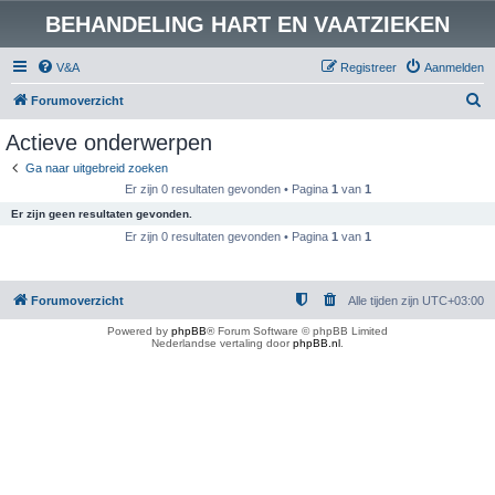
BEHANDELING HART EN VAATZIEKEN
V&A
Registreer
Aanmelden
Z
Forumoverzicht
o
Actieve onderwerpen
e
Ga naar uitgebreid zoeken
k
Er zijn 0 resultaten gevonden • Pagina
1
van
1
Er zijn geen resultaten gevonden.
Er zijn 0 resultaten gevonden • Pagina
1
van
1
Forumoverzicht
Alle tijden zijn
UTC+03:00
Powered by
phpBB
® Forum Software © phpBB Limited
Nederlandse vertaling door
phpBB.nl
.