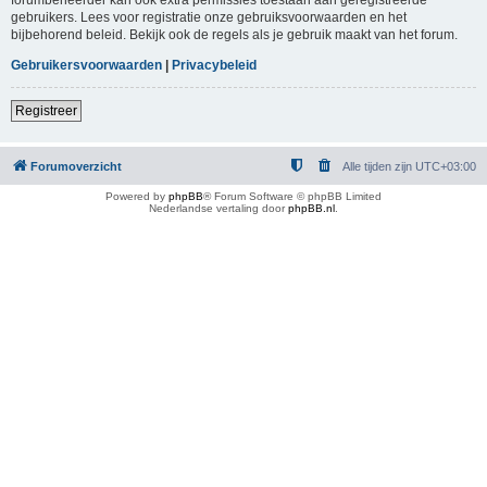
gebruikers. Lees voor registratie onze gebruiksvoorwaarden en het
bijbehorend beleid. Bekijk ook de regels als je gebruik maakt van het forum.
Gebruikersvoorwaarden
|
Privacybeleid
Registreer
Forumoverzicht
Alle tijden zijn
UTC+03:00
Powered by
phpBB
® Forum Software © phpBB Limited
Nederlandse vertaling door
phpBB.nl
.