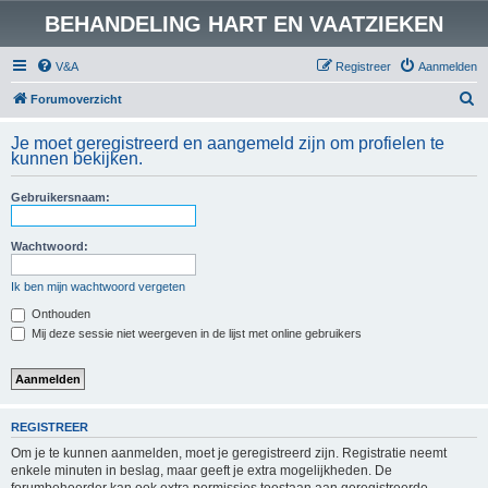
BEHANDELING HART EN VAATZIEKEN
V&A
Registreer
Aanmelden
Z
Forumoverzicht
o
Je moet geregistreerd en aangemeld zijn om profielen te
e
kunnen bekijken.
k
Gebruikersnaam:
Wachtwoord:
Ik ben mijn wachtwoord vergeten
Onthouden
Mij deze sessie niet weergeven in de lijst met online gebruikers
REGISTREER
Om je te kunnen aanmelden, moet je geregistreerd zijn. Registratie neemt
enkele minuten in beslag, maar geeft je extra mogelijkheden. De
forumbeheerder kan ook extra permissies toestaan aan geregistreerde