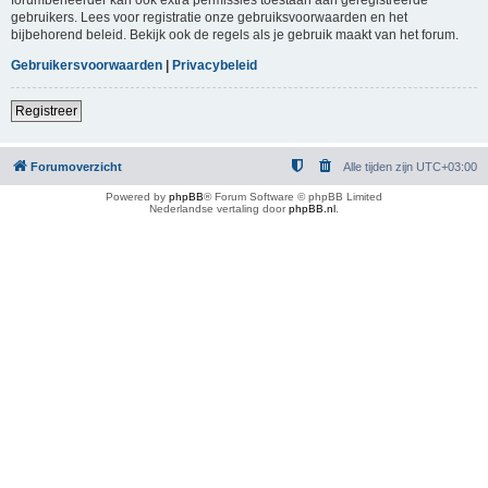
gebruikers. Lees voor registratie onze gebruiksvoorwaarden en het
bijbehorend beleid. Bekijk ook de regels als je gebruik maakt van het forum.
Gebruikersvoorwaarden
|
Privacybeleid
Registreer
Forumoverzicht
Alle tijden zijn
UTC+03:00
Powered by
phpBB
® Forum Software © phpBB Limited
Nederlandse vertaling door
phpBB.nl
.