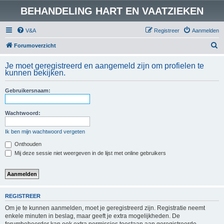
BEHANDELING HART EN VAATZIEKEN
V&A
Registreer
Aanmelden
Z
Forumoverzicht
o
Je moet geregistreerd en aangemeld zijn om profielen te
e
kunnen bekijken.
k
Gebruikersnaam:
Wachtwoord:
Ik ben mijn wachtwoord vergeten
Onthouden
Mij deze sessie niet weergeven in de lijst met online gebruikers
REGISTREER
Om je te kunnen aanmelden, moet je geregistreerd zijn. Registratie neemt
enkele minuten in beslag, maar geeft je extra mogelijkheden. De
forumbeheerder kan ook extra permissies toestaan aan geregistreerde