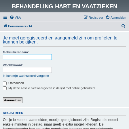
BEHANDELING HART EN VAATZIEKEN
V&A
Registreer
Aanmelden
Z
Forumoverzicht
o
Je moet geregistreerd en aangemeld zijn om profielen te
e
kunnen bekijken.
k
Gebruikersnaam:
Wachtwoord:
Ik ben mijn wachtwoord vergeten
Onthouden
Mij deze sessie niet weergeven in de lijst met online gebruikers
REGISTREER
Om je te kunnen aanmelden, moet je geregistreerd zijn. Registratie neemt
enkele minuten in beslag, maar geeft je extra mogelijkheden. De
forumbeheerder kan ook extra permissies toestaan aan geregistreerde