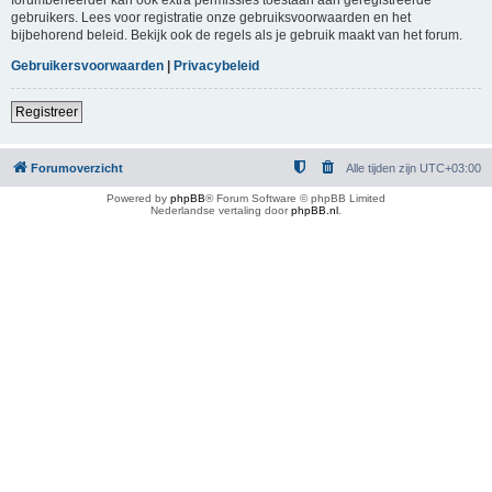
gebruikers. Lees voor registratie onze gebruiksvoorwaarden en het
bijbehorend beleid. Bekijk ook de regels als je gebruik maakt van het forum.
Gebruikersvoorwaarden
|
Privacybeleid
Registreer
Forumoverzicht
Alle tijden zijn
UTC+03:00
Powered by
phpBB
® Forum Software © phpBB Limited
Nederlandse vertaling door
phpBB.nl
.