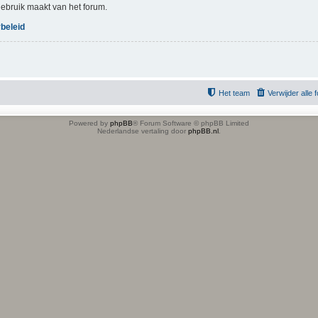
 gebruik maakt van het forum.
beleid
Het team
Verwijder alle
Powered by
phpBB
® Forum Software © phpBB Limited
Nederlandse vertaling door
phpBB.nl
.