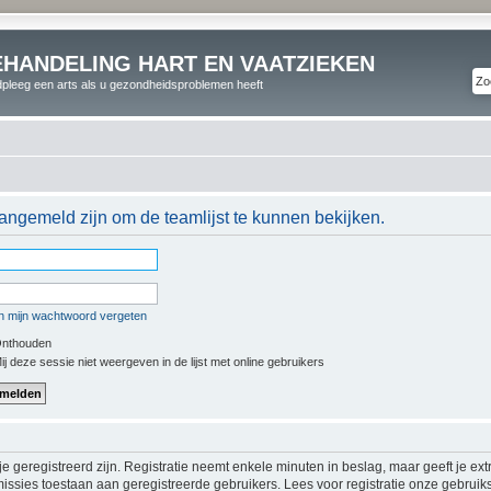
EHANDELING HART EN VAATZIEKEN
pleeg een arts als u gezondheidsproblemen heeft
angemeld zijn om de teamlijst te kunnen bekijken.
n mijn wachtwoord vergeten
nthouden
j deze sessie niet weergeven in de lijst met online gebruikers
 geregistreerd zijn. Registratie neemt enkele minuten in beslag, maar geeft je ex
issies toestaan aan geregistreerde gebruikers. Lees voor registratie onze gebrui