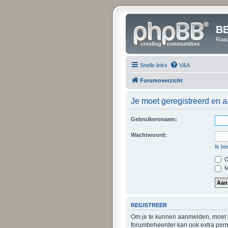
B
Raad
Snelle links
V&A
Forumoverzicht
Je moet geregistreerd en a
Gebruikersnaam:
Wachtwoord:
Ik be
O
Mi
REGISTREER
Om je te kunnen aanmelden, moet je
forumbeheerder kan ook extra perm