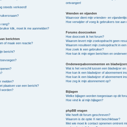
ontvangen!
 nog steeds verkeerd!
Vrienden en vijanden
ebruikersnaam?
Waarvoor dient mijn vrienden- en vijandenlijs
Hoe verwijder of voeg ik gebruikers toe aan m
n rang?
bruiker klik, moet ik me aanmelden?
Forums doorzoeken
Hoe doorzoek ik het forum?
van berichten
Waarom levert mijn zoekopdracht geen resu
rum of maak een reactie?
Waarom resulteert mijn zoekopdracht in een
Hoe zoek ik een gebruiker?
jn bericht?
Hoe kan ik mijn eigen berichten en onderwe
s toevoegen?
Onderwerpabonnementen en bladwijzer
Wat is het verschil tussen een bladwijzer 
 openen?
Hoe kan ik een bladwijzer of abonnement ins
n?
Hoe kan ik een bladwijzer of abonnement ins
Hoe zeg ik mijn abonnement op?
or melden?
et plaatsen van een bericht?
d worden?
Bijlagen
Welke bijlagen worden toegestaan op dit fo
Hoe vind ik al mijn bijlagen?
phpBB vragen
Wie heeft dit forum geschreven?
Waarom is de optie X niet beschikbaar?
Met wie moet ik contact opnemen omtrent misb