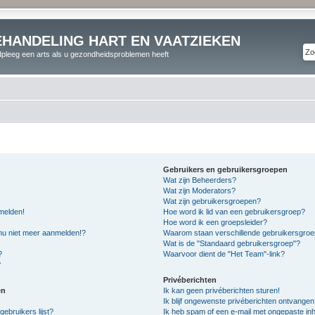
EHANDELING HART EN VAATZIEKEN
pleeg een arts als u gezondheidsproblemen heeft
Gebruikers en gebruikersgroepen
Wat zijn Beheerders?
Wat zijn Moderators?
Wat zijn gebruikersgroepen?
melden!
Hoe word ik lid van een gebruikersgroep?
Hoe word ik een groepsleider?
 nu niet meer aanmelden!?
Waarom staan verschillende gebruikersgroe
Wat is de "Standaard gebruikersgroep"?
?
Waarvoor dient de "Het Team"-link?
?
Privéberichten
en
Ik kan geen privéberichten sturen!
Ik blijf ongewenste privéberichten ontvangen
gebruikers lijst?
Ik heb spam of een e-mail met ongepaste in