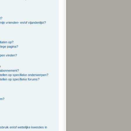
t?
ijn vrienden- en/of vijandenlijst?
ltaten op?
 lege pagina?
rpen vinden?
s
en abonnement?
tellen op specifieke onderwerpen?
tellen op specifieke forums?
rum?
ruik en/of wettelijke kwesties in