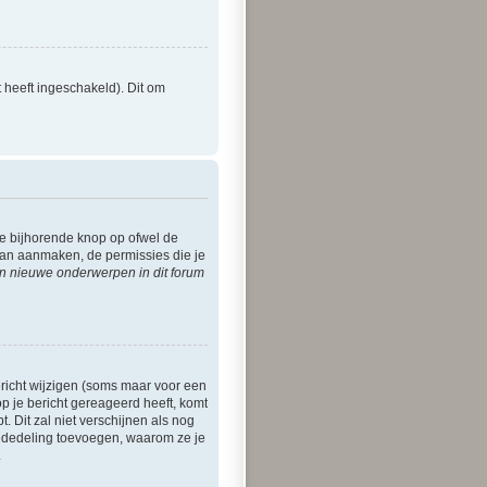
 heeft ingeschakeld). Dit om
de bijhorende knop op ofwel de
kan aanmaken, de permissies die je
n nieuwe onderwerpen in dit forum
ericht wijzigen (soms maar voor een
op je bericht gereageerd heeft, komt
t. Dit zal niet verschijnen als nog
mededeling toevoegen, waarom ze je
.