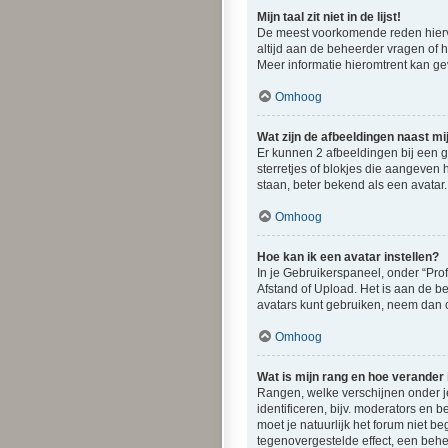
Mijn taal zit niet in de lijst!
De meest voorkomende reden hiervoor
altijd aan de beheerder vragen of hi
Meer informatie hieromtrent kan g
Omhoog
Wat zijn de afbeeldingen naast m
Er kunnen 2 afbeeldingen bij een ge
sterretjes of blokjes die aangeven 
staan, beter bekend als een avatar.
Omhoog
Hoe kan ik een avatar instellen?
In je Gebruikerspaneel, onder “Pro
Afstand of Upload. Het is aan de b
avatars kunt gebruiken, neem dan c
Omhoog
Wat is mijn rang en hoe verander 
Rangen, welke verschijnen onder je
identificeren, bijv. moderators en
moet je natuurlijk het forum niet 
tegenovergestelde effect, een behe