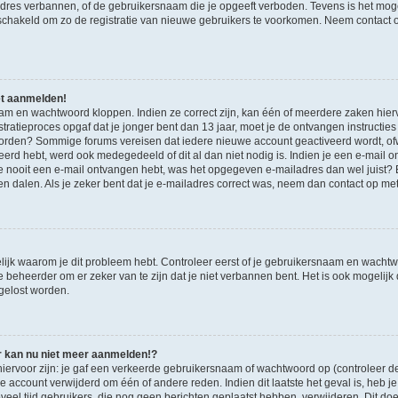
adres verbannen, of de gebruikersnaam die je opgeeft verboden. Tevens is het mog
geschakeld om zo de registratie van nieuwe gebruikers te voorkomen. Neem contact
et aanmelden!
aam en wachtwoord kloppen. Indien ze correct zijn, kan één of meerdere zaken hie
istratieproces opgaf dat je jonger bent dan 13 jaar, moet je de ontvangen instructies o
orden? Sommige forums vereisen dat iedere nieuwe account geactiveerd wordt, ofwe
eerd hebt, werd ook medegedeeld of dit al dan niet nodig is. Indien je een e-mail 
je nooit een e-mail ontvangen hebt, was het opgegeven e-mailadres dan wel juist? 
en dalen. Als je zeker bent dat je e-mailadres correct was, neem dan contact op me
lijk waarom je dit probleem hebt. Controleer eerst of je gebruikersnaam en wachtw
 beheerder om er zeker van te zijn dat je niet verbannen bent. Het is ook mogelijk d
gelost worden.
r kan nu niet meer aanmelden!?
voor zijn: je gaf een verkeerde gebruikersnaam of wachtwoord op (controleer de e
 account verwijderd om één of andere reden. Indien dit laatste het geval is, heb je
veel tijd gebruikers, die nog geen berichten geplaatst hebben, verwijderen. Dit