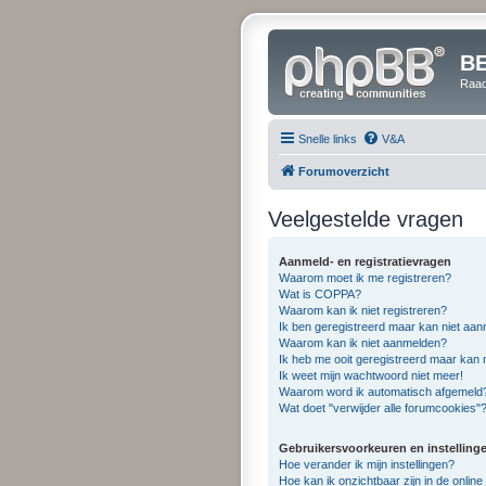
B
Raad
Snelle links
V&A
Forumoverzicht
Veelgestelde vragen
Aanmeld- en registratievragen
Waarom moet ik me registreren?
Wat is COPPA?
Waarom kan ik niet registreren?
Ik ben geregistreerd maar kan niet aan
Waarom kan ik niet aanmelden?
Ik heb me ooit geregistreerd maar kan
Ik weet mijn wachtwoord niet meer!
Waarom word ik automatisch afgemeld
Wat doet "verwijder alle forumcookies"
Gebruikersvoorkeuren en instelling
Hoe verander ik mijn instellingen?
Hoe kan ik onzichtbaar zijn in de online 