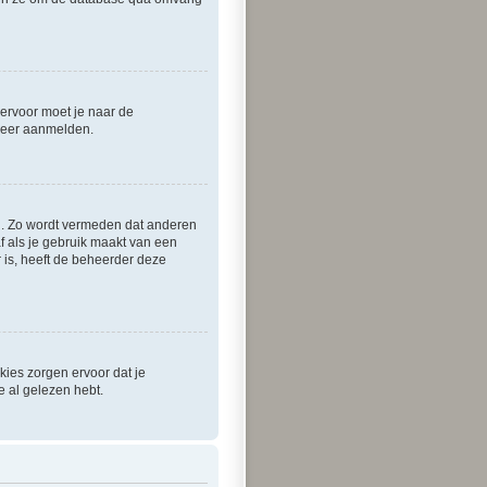
iervoor moet je naar de
 weer aanmelden.
ld. Zo wordt vermeden dat anderen
f als je gebruik maakt van een
r is, heeft de beheerder deze
ies zorgen ervoor dat je
 al gelezen hebt.