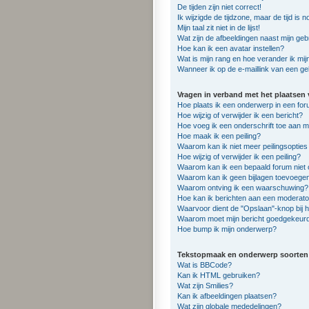
De tijden zijn niet correct!
Ik wijzigde de tijdzone, maar de tijd is
Mijn taal zit niet in de lijst!
Wat zijn de afbeeldingen naast mijn g
Hoe kan ik een avatar instellen?
Wat is mijn rang en hoe verander ik mij
Wanneer ik op de e-maillink van een ge
Vragen in verband met het plaatsen 
Hoe plaats ik een onderwerp in een fo
Hoe wijzig of verwijder ik een bericht?
Hoe voeg ik een onderschrift toe aan mi
Hoe maak ik een peiling?
Waarom kan ik niet meer peilingsoptie
Hoe wijzig of verwijder ik een peiling?
Waarom kan ik een bepaald forum niet
Waarom kan ik geen bijlagen toevoege
Waarom ontving ik een waarschuwing?
Hoe kan ik berichten aan een moderat
Waarvoor dient de "Opslaan"-knop bij h
Waarom moet mijn bericht goedgekeur
Hoe bump ik mijn onderwerp?
Tekstopmaak en onderwerp soorten
Wat is BBCode?
Kan ik HTML gebruiken?
Wat zijn Smilies?
Kan ik afbeeldingen plaatsen?
Wat zijn globale mededelingen?