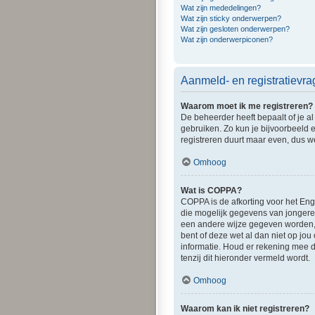
Wat zijn mededelingen?
Wat zijn sticky onderwerpen?
Wat zijn gesloten onderwerpen?
Wat zijn onderwerpiconen?
Aanmeld- en registratievr
Waarom moet ik me registreren?
De beheerder heeft bepaalt of je al
gebruiken. Zo kun je bijvoorbeeld 
registreren duurt maar even, dus w
Omhoog
Wat is COPPA?
COPPA is de afkorting voor het Enge
die mogelijk gegevens van jongeren
een andere wijze gegeven worden, z
bent of deze wet al dan niet op jou
informatie. Houd er rekening mee d
tenzij dit hieronder vermeld wordt.
Omhoog
Waarom kan ik niet registreren?