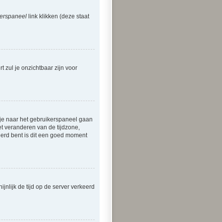
erspaneel
link klikken (deze staat
rt zul je onzichtbaar zijn voor
et je naar het gebruikerspaneel gaan
t veranderen van de tijdzone,
eerd bent is dit een goed moment
ijnlijk de tijd op de server verkeerd