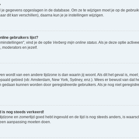
?
al je gegevens opgeslagen in de database. Om ze te wijzigen moet je op de
gebruik
 dit kan verschillen), daarna kun je je instellingen wijzigen.
nline gebruikers lijst?
minstellingen", vind je de optie
Verberg mijn online status
. Als je deze optie activee
 moderators en jezelf.
even wordt van een andere tijdzone is dan waarin jij woont. Als dit het geval is, mo
epaald gebied (vb: Amsterdam, New York, Sydney, enz.). Wees er bewust van dat he
en gedaan kunnen worden door geregistreerde gebruikers. Als je nog niet geregistr
ijd is nog steeds verkeerd!
 tijdzone en zomertijd goed hebt ingevuld en de tijd is nog steeds anders, is waarsch
s een aanpassing moeten doen.