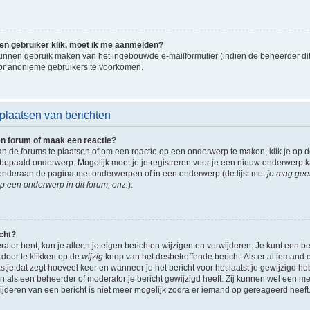
een gebruiker klik, moet ik me aanmelden?
unnen gebruik maken van het ingebouwde e-mailformulier (indien de beheerder dit
or anonieme gebruikers te voorkomen.
plaatsen van berichten
en forum of maak een reactie?
 de forums te plaatsen of om een reactie op een onderwerp te maken, klik je op 
bepaald onderwerp. Mogelijk moet je je registreren voor je een nieuw onderwerp 
n onderaan de pagina met onderwerpen of in een onderwerp (de lijst met
je mag gee
p een onderwerp in dit forum, enz.
).
icht?
ator bent, kun je alleen je eigen berichten wijzigen en verwijderen. Je kunt een b
) door te klikken op de
wijzig
knop van het desbetreffende bericht. Als er al iemand 
stje dat zegt hoeveel keer en wanneer je het bericht voor het laatst je gewijzigd heb
 als een beheerder of moderator je bericht gewijzigd heeft. Zij kunnen wel een 
ijderen van een bericht is niet meer mogelijk zodra er iemand op gereageerd heeft