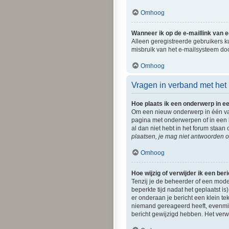
Omhoog
Wanneer ik op de e-maillink van 
Alleen geregistreerde gebruikers k
misbruik van het e-mailsysteem do
Omhoog
Vragen in verband met het 
Hoe plaats ik een onderwerp in e
Om een nieuw onderwerp in één van
pagina met onderwerpen of in een 
al dan niet hebt in het forum staa
plaatsen, je mag niet antwoorden o
Omhoog
Hoe wijzig of verwijder ik een ber
Tenzij je de beheerder of een moder
beperkte tijd nadat het geplaatst is
er onderaan je bericht een klein tek
niemand gereageerd heeft, evenmin
bericht gewijzigd hebben. Het verw