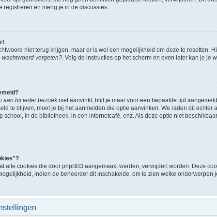
e registreren en meng je in de discussies.
r!
htwoord niet terug krijgen, maar er is wel een mogelijkheid om deze te resetten. H
p
wachtwoord vergeten?
. Volg de instructies op het scherm en even later kan je je
emeld?
h aan bij ieder bezoek
niet aanvinkt, blijf je maar voor een bepaalde tijd aangeme
d te blijven, moet je bij het aanmelden die optie aanvinken. We raden dit echter a
school, in de bibliotheek, in een internetcafé, enz. Als deze optie niet beschikbaa
okies"?
dat alle cookies die door phpBB3 aangemaakt werden, verwijdert worden. Deze cook
gelijkheid, indien de beheerder dit inschakelde, om te zien welke onderwerpen je
nstellingen