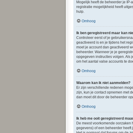
Mogelijk heeft de beheerder je IP-
registratie mogelijkheid heeft uit
hulp.
Omhoog
Ik ben geregistreerd maar kan ni
Controleer eerst of je gebruikersn
geactiveerd is en je tijdens het reg
moet je account dan geactiveerd w
beheerder. Wanneer je je geregistr
opgegeven instructies volgen. Als 
om het aantal valse accounts te do
Omhoog
Waarom kan ik niet aanmelden?
Er zijn verschillende redenen moge
zijn, kun je contact opnemen met de
dan moet dit door de beheerder op
Omhoog
Ik heb me ooit geregistreerd maa
De meest voorkomende oorzaken hier
gegevens) of een beheerder heeft je
Het is normaal dat forums om de zo