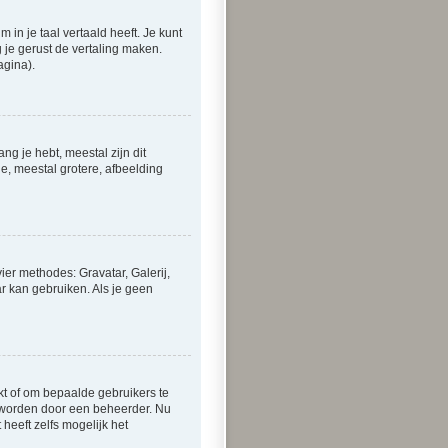
in je taal vertaald heeft. Je kunt
g je gerust de vertaling maken.
agina).
g je hebt, meestal zijn dit
de, meestal grotere, afbeelding
er methodes: Gravatar, Galerij,
r kan gebruiken. Als je geen
kt of om bepaalde gebruikers te
ld worden door een beheerder. Nu
heeft zelfs mogelijk het