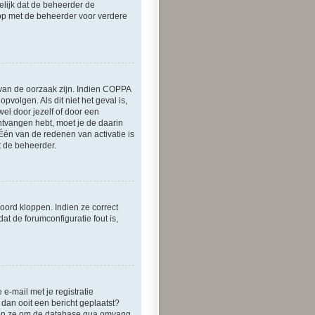
elijk dat de beheerder de
 op met de beheerder voor verdere
rvan de oorzaak zijn. Indien COPPA
pvolgen. Als dit niet het geval is,
l door jezelf of door een
ontvangen hebt, moet je de daarin
Één van de redenen van activatie is
t de beheerder.
oord kloppen. Indien ze correct
at de forumconfiguratie fout is,
-mail met je registratie
 dan ooit een bericht geplaatst?
 doen ze om de database qua omvang