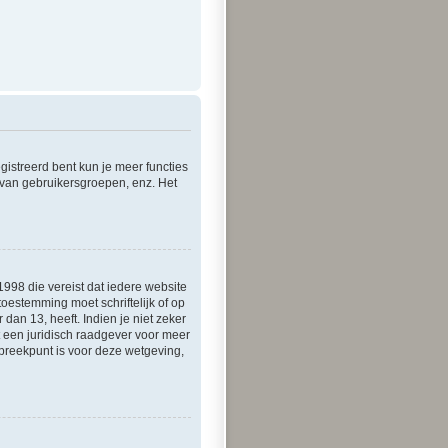
?
egistreerd bent kun je meer functies
 van gebruikersgroepen, enz. Het
1998 die vereist dat iedere website
oestemming moet schriftelijk of op
an 13, heeft. Indien je niet zeker
t een juridisch raadgever voor meer
spreekpunt is voor deze wetgeving,