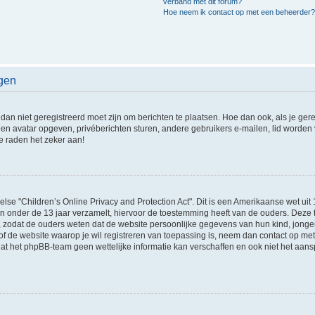
verband met dit forum?
Hoe neem ik contact op met een beheerder
agen
 dan niet geregistreerd moet zijn om berichten te plaatsen. Hoe dan ook, als je ger
een avatar opgeven, privéberichten sturen, andere gebruikers e-mailen, lid worden
e raden het zeker aan!
lse "Children’s Online Privacy and Protection Act". Dit is een Amerikaanse wet uit 
 onder de 13 jaar verzamelt, hiervoor de toestemming heeft van de ouders. Deze t
odat de ouders weten dat de website persoonlijke gegevens van hun kind, jonger d
 of de website waarop je wil registreren van toepassing is, neem dan contact op me
at het phpBB-team geen wettelijke informatie kan verschaffen en ook niet het aan