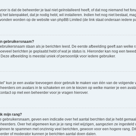
 is dat de beheerder je taal niet geïnstalleerd heeft, of dat nog niemand het forum 
j het talenpakket, dat je nodig hebt, wil installeren. Indien het nog niet bestaat, ma
evonden worden op de website van phpBB Limited (de link staat onderaan iedere p
ijn gebruikersnaam?
bruikersnaam staan als je berichten leest. De eerste afbeelding geeft aan welke ran
hoeveel berichten je geplaatst hebt of wat je status is. Hieronder kan nog een twee
 Deze afbeelding is meestal uniek of persoonlijk voor iedere gebruiker.
fiel” kun je een avatar toevoegen door gebruik te maken van één van de volgende vi
eheerders om avatars in te schakelen en om te kiezen op welke manier je een avata
ontact op met een beheerder voor je vragen hierover.
ik mijn rang?
 gebruikersnaam, geven een indicatie over het aantal berchten dat je hebt gemaa
 beheerders. Over het algemeen kun je je rang niet wijzigen, aangezien ze ingeste
beginnen te spammen met onzinnig veel berichten, gewoon voor een hogere rang. Dit 
erder of moderator kunnen je berichten aantal doen dalen.