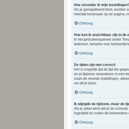
Hoe verander ik mijn instellingen
Als je geregistreerd bent, worden 
meestal bovenaan op de pagina, maar
Omhoog
Hoe kan ik onzichtbaar zijn in de o
In het gebruikerspaneel onder "foru
iedereen, behalve voor beheerders,
Omhoog
De tijden zijn niet correct!
Het is mogelijk dat de tijd die geg
en je tijdzone veranderen in een b
zoals de meeste instellingen, alle
om dit te doen.
Omhoog
Ik wijzigde de tijdzone, maar de t
Als je zeker bent dat je de correcte
ingesteld en zullen de beheerder
Omhoog