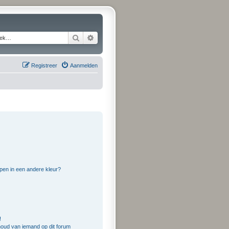
Zoek
Uitgebreid zoeken
Registreer
Aanmelden
pen in een andere kleur?
!
houd van iemand op dit forum